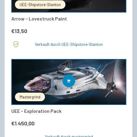
UEE-Shipstore-Stanton
Arrow – Lovestruck Paint
€
13,50
Verkauft durch UEE-Shipstore-Stanton
IN DEN WARENKORB
Mastergrind
UEE – Exploration Pack
€
1.450,00
Verkauft durch mastergrind