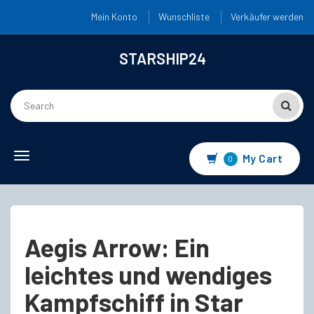
Mein Konto
Wunschliste
Verkäufer werden
STARSHIP24
Toggle
My Cart
0
navigation
Aegis Arrow: Ein
leichtes und wendiges
Kampfschiff in Star