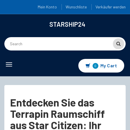
Mein Konto
Wunschliste
Verkäufer werden
STARSHIP24
Toggle
My Cart
0
navigation
Entdecken Sie das
Terrapin Raumschiff
aus Star Citizen: Ihr