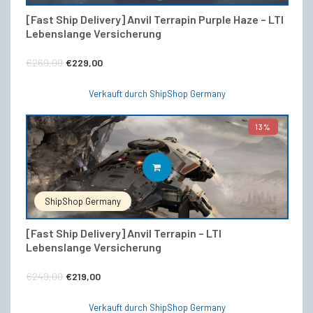
[Fast Ship Delivery] Anvil Terrapin Purple Haze – LTI
Lebenslange Versicherung
Ursprünglicher
Aktueller
€
269,00
€
229,00
Preis
Preis
Verkauft durch ShipShop Germany
war:
ist:
€269,00
€229,00.
13%
IN DEN WARENKORB
ShipShop Germany
[Fast Ship Delivery] Anvil Terrapin – LTI
Lebenslange Versicherung
Ursprünglicher
Aktueller
€
249,00
€
219,00
Preis
Preis
Verkauft durch ShipShop Germany