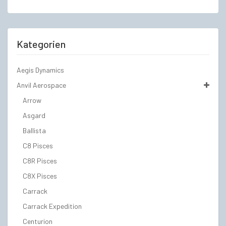
war:
ist:
€249,00
€219,00.
Kategorien
Aegis Dynamics
Anvil Aerospace
Arrow
Asgard
Ballista
C8 Pisces
C8R Pisces
C8X Pisces
Carrack
Carrack Expedition
Centurion