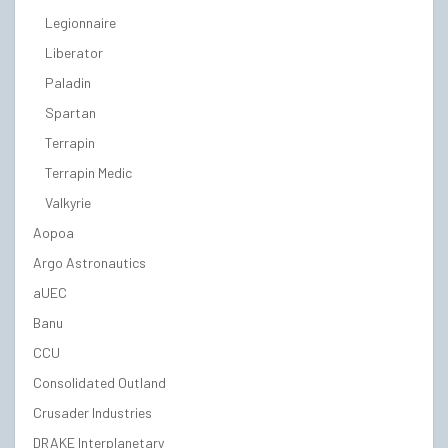
Legionnaire
Liberator
Paladin
Spartan
Terrapin
Terrapin Medic
Valkyrie
Aopoa
Argo Astronautics
aUEC
Banu
CCU
Consolidated Outland
Crusader Industries
DRAKE Interplanetary