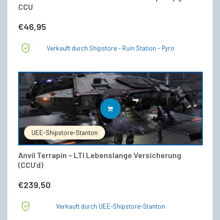
CCU
€
46,95
Verkauft durch Shipstore - Ruin Station - Pyro
IN DEN WARENKORB
UEE-Shipstore-Stanton
Anvil Terrapin – LTI Lebenslange Versicherung
(CCU’d)
€
239,50
Verkauft durch UEE-Shipstore-Stanton