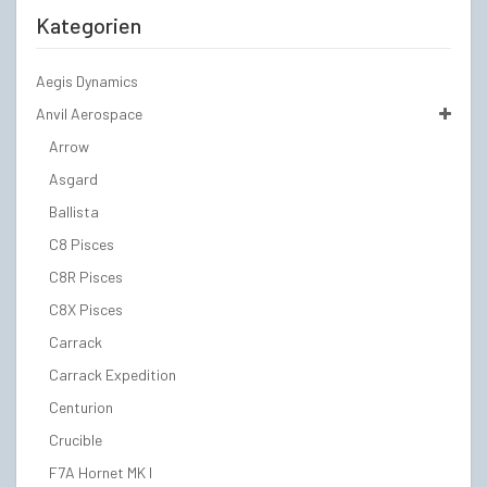
Kategorien
Aegis Dynamics
Anvil Aerospace
Arrow
Asgard
Ballista
C8 Pisces
C8R Pisces
C8X Pisces
Carrack
Carrack Expedition
Centurion
Crucible
F7A Hornet MK I