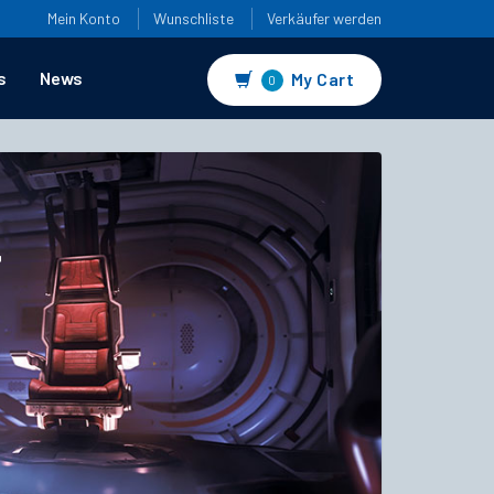
Mein Konto
Wunschliste
Verkäufer werden
s
News
My Cart
0
4