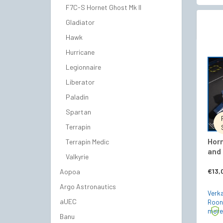
F7C-S Hornet Ghost Mk II
Gladiator
Hawk
Hurricane
Legionnaire
Liberator
Paladin
Spartan
Terrapin
Horn
Terrapin Medic
and 
Valkyrie
€
13,
Aopoa
Argo Astronautics
Verka
aUEC
Roon
more
Banu