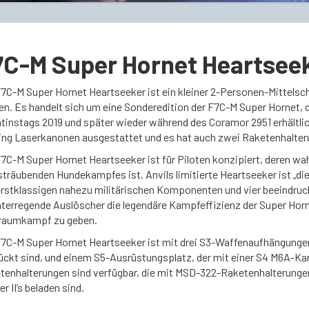
C-M Super Hornet Heartseeke
F7C-M Super Hornet Heartseeker ist ein kleiner 2-Personen-Mittelsc
en. Es handelt sich um eine Sonderedition der F7C-M Super Hornet, d
ntinstags 2019 und später wieder während des Coramor 2951 erhältlic
ing Laserkanonen ausgestattet und es hat auch zwei Raketenhalter
7C-M Super Hornet Heartseeker ist für Piloten konzipiert, deren wah
sträubenden Hundekampfes ist. Anvils limitierte Heartseeker ist „di
erstklassigen nahezu militärischen Komponenten und vier beeindru
hterregende Auslöscher die legendäre Kampfeffizienz der Super Horne
raumkampf zu geben.
F7C-M Super Hornet Heartseeker ist mit drei S3-Waffenaufhängunge
ückt sind, und einem S5-Ausrüstungsplatz, der mit einer S4 M6A-Ka
tenhalterungen sind verfügbar, die mit MSD-322-Raketenhalterungen 
er II’s beladen sind.