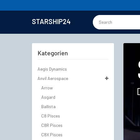
STARSHIP24
Kategorien
Aegis Dynamics
Anvil Aerospace
Arrow
Asgard
Ballista
C8 Pisces
C8R Pisces
C8X Pisces