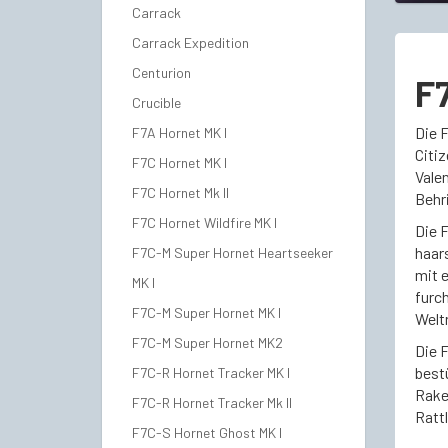
Carrack
Carrack Expedition
Centurion
F7
Crucible
Die 
F7A Hornet MK I
Citiz
F7C Hornet MK I
Vale
F7C Hornet Mk II
Behr
F7C Hornet Wildfire MK I
Die F
haar
F7C-M Super Hornet Heartseeker
mit 
MK I
furc
F7C-M Super Hornet MK I
Welt
F7C-M Super Hornet MK2
Die 
best
F7C-R Hornet Tracker MK I
Rake
F7C-R Hornet Tracker Mk II
Rattl
F7C-S Hornet Ghost MK I