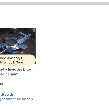
IN DEN WARENKORB
RoonyMahoney`s
Shipshop & More
et – Invictus Blue
Gold Paint
00
uft durch
yMahoney`s Shipshop &