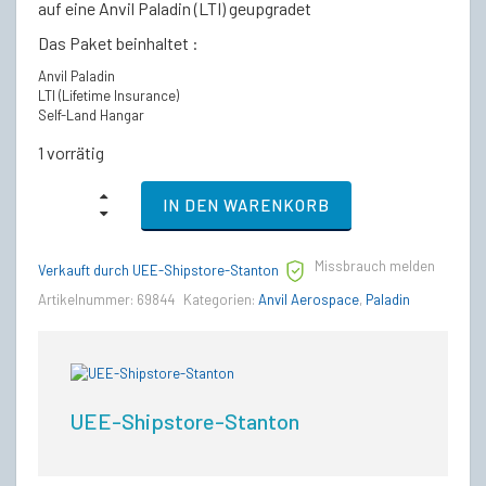
€366,50
€294,50.
auf eine Anvil Paladin (LTI) geupgradet
Das Paket beinhaltet :
Anvil Paladin
LTI (Lifetime Insurance)
Self-Land Hangar
1 vorrätig
Anvil
IN DEN WARENKORB
Paladin
–
LTI
Missbrauch melden
Lebenslange
Verkauft durch UEE-Shipstore-Stanton
Versicherung
Artikelnummer:
69844
Kategorien:
Anvil Aerospace
,
Paladin
(CCU’d)
quantity
UEE-Shipstore-Stanton