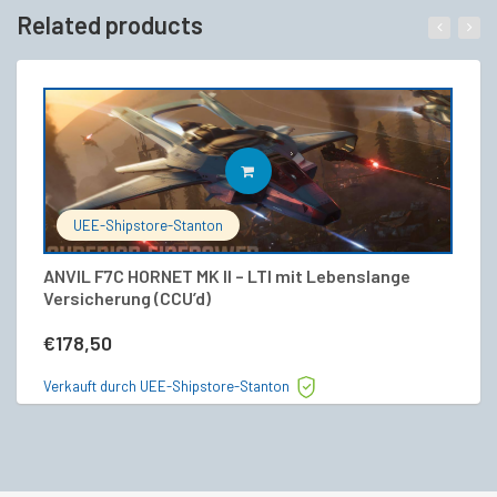
Related products
IN DEN WARENKORB
UEE-Shipstore-Stanton
ANVIL F7C HORNET MK II – LTI mit Lebenslange
Ho
Versicherung (CCU’d)
€
€
178,50
Ve
Verkauft durch UEE-Shipstore-Stanton