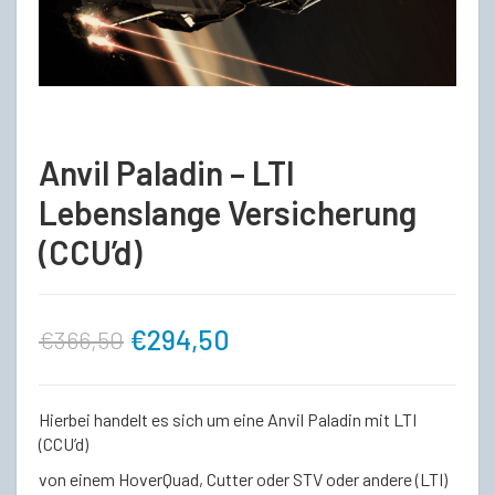
Anvil Paladin – LTI
Lebenslange Versicherung
(CCU’d)
Ursprünglicher
Aktueller
€
294,50
€
366,50
Preis
Preis
Hierbei handelt es sich um eine Anvil Paladin mit LTI
war:
ist:
(CCU’d)
von einem HoverQuad, Cutter oder STV oder andere (LTI)