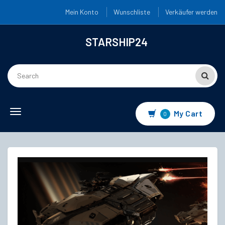
Mein Konto
Wunschliste
Verkäufer werden
STARSHIP24
Toggle
My Cart
0
navigation