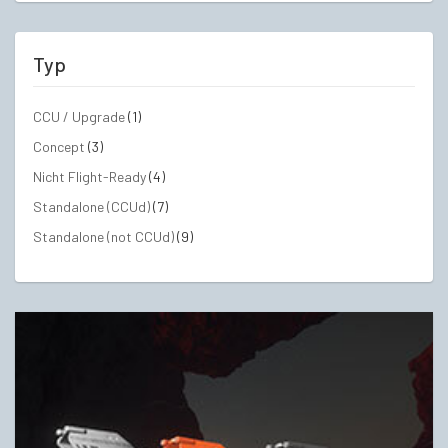
Typ
CCU / Upgrade
(1)
Concept
(3)
Nicht Flight-Ready
(4)
Standalone (CCUd)
(7)
Standalone (not CCUd)
(9)