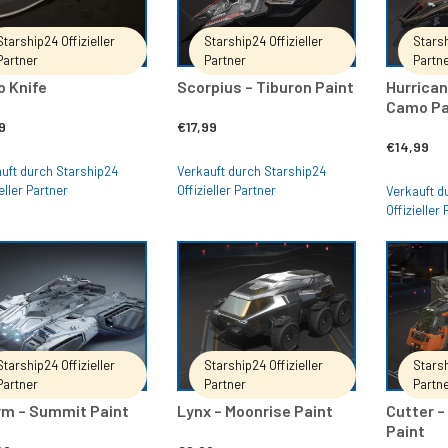
Starship24 Offizieller
Starship24 Offizieller
Starsh
Partner
Partner
Partn
 Knife
Scorpius – Tiburon Paint
Hurrican
Camo Pa
9
€
17,99
€
14,99
uft durch Starship24
Verkauft durch Starship24
eller Partner
Offizieller Partner
Verkauft d
Offizieller
IN DEN WARENKORB
IN DEN WARENKORB
Starship24 Offizieller
Starship24 Offizieller
Starsh
Partner
Partner
Partn
rm – Summit Paint
Lynx – Moonrise Paint
Cutter –
Paint