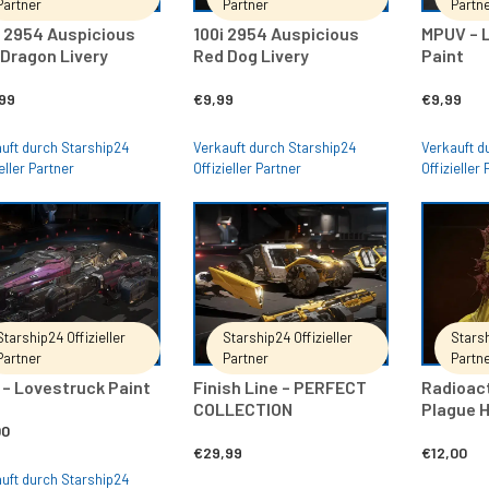
Partner
Partner
Partn
 2954 Auspicious
100i 2954 Auspicious
MPUV – 
Dragon Livery
Red Dog Livery
Paint
99
€
9,99
€
9,99
uft durch Starship24
Verkauft durch Starship24
Verkauft d
eller Partner
Offizieller Partner
Offizieller
IN DEN WARENKORB
IN DEN WARENKORB
Starship24 Offizieller
Starship24 Offizieller
Starsh
Partner
Partner
Partn
– Lovestruck Paint
Finish Line – PERFECT
Radioact
COLLECTION
Plague 
00
€
29,99
€
12,00
uft durch Starship24