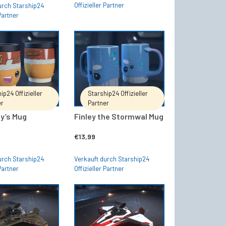
Offizieller Partner
urch Starship24
 Partner
IN DEN WARENKORB
IN DEN WARENKORB
ip24 Offizieller
Starship24 Offizieller
er
Partner
y’s Mug
Finley the Stormwal Mug
€
13,99
urch Starship24
Verkauft durch Starship24
 Partner
Offizieller Partner
IN DEN WARENKORB
IN DEN WARENKORB