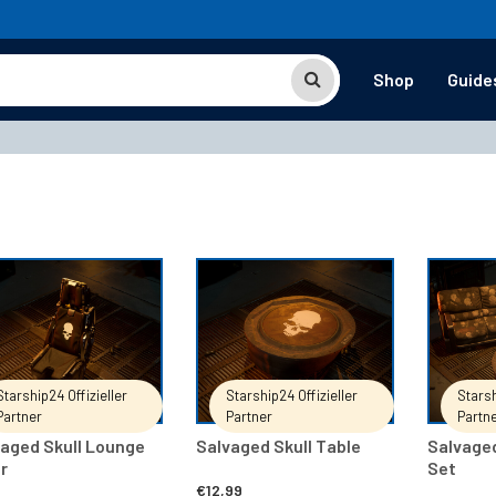
Shop
Guide
IN DEN WARENKORB
IN DEN WARENKORB
Starship24 Offizieller
Starship24 Offizieller
Starsh
Partner
Partner
Partn
aged Skull Lounge
Salvaged Skull Table
Salvaged
r
Set
€
12,99