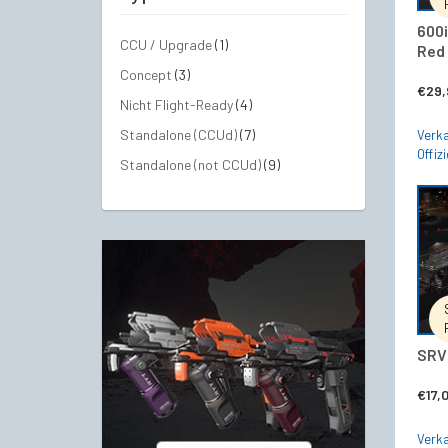
600i
CCU / Upgrade
(1)
Red 
Concept
(3)
€
29,
Nicht Flight-Ready
(4)
Standalone (CCUd)
(7)
Verka
Offizi
Standalone (not CCUd)
(9)
SRV 
€
17,
Verka