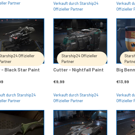
eller Partner
Verkauft durch Starship24
Verkauft d
Offizieller Partner
Offizieller
IN DEN WARENKORB
IN DEN WARENKORB
Starship24 Offizieller
Starship24 Offizieller
Starsh
Partner
Partner
Partn
 – Black Star Paint
Cutter – Nightfall Paint
Big Benn
99
€
9,99
€
13,99
uft durch Starship24
Verkauft durch Starship24
Verkauft d
eller Partner
Offizieller Partner
Offizieller
IN DEN WARENKORB
IN DEN WARENKORB