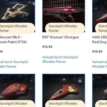
IN DEN WARENKORB
IN DEN WARENKORB
Starship24 Offizieller
Starship24 Offizieller
Starsh
Partner
Partner
Partn
Hornet Mk II –
R97 ‘Kismet’ Shotgun
400i 29
oom Paint (F7A)
Red Dog 
€
10,99
99
€
19,99
Verkauft durch Starship24
Offizieller Partner
uft durch Starship24
Verkauft d
eller Partner
Offizieller
IN DEN WARENKORB
IN DEN WARENKORB
Starship24 Offizieller
Starship24 Offizieller
Starsh