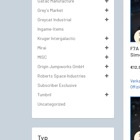
Gatac Manufacture
Grey's Market
Greycat Industrial
Ingame-Items
Kruger Intergalactic
Mirai
F7A 
Sim
MISC
Origin Jumpworks GmbH
€
12,
Roberts Space Industries
Verka
Subscriber Exclusive
Offizi
Tumbril
Uncategorized
Typ