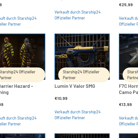
9
€
25,99
Verkauft durch Starship24
Offizieller Partner
uft durch Starship24
Verkauft d
eller Partner
Offizieller
IN DEN WARENKORB
IN DEN WARENKORB
Starship24 Offizieller
Starship24 Offizieller
Starsh
Partner
Partner
Partn
arrier Hazard –
Lumin V Valor SMG
F7C Horn
ning
Camo Pa
€
10,99
99
€
13,99
Verkauft durch Starship24
Offizieller Partner
uft durch Starship24
Verkauft d
eller Partner
Offizieller