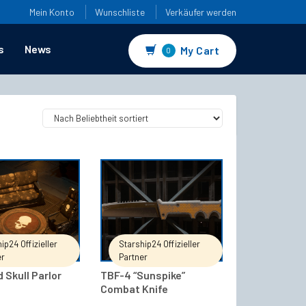
Mein Konto
Wunschliste
Verkäufer werden
s
News
My Cart
0
IN DEN WARENKORB
IN DEN WARENKORB
ip24 Offizieller
Starship24 Offizieller
er
Partner
 Skull Parlor
TBF-4 “Sunspike”
Combat Knife