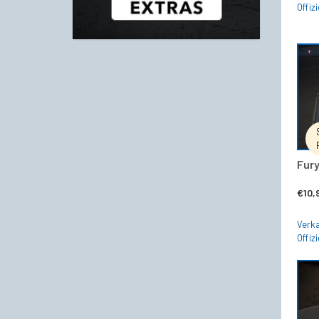
Offizi
Fury
€
10,
Verka
Offizi