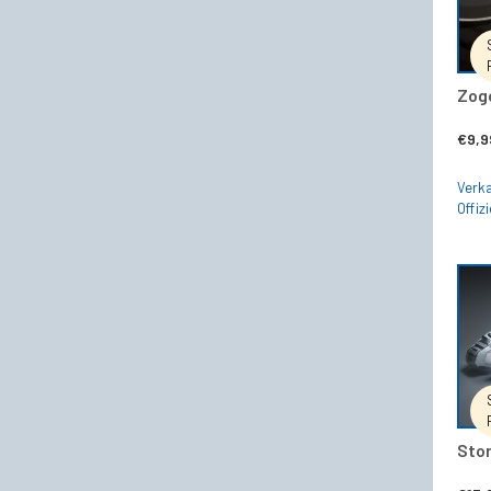
Zogo
€
9,9
Verka
Offizi
Sto