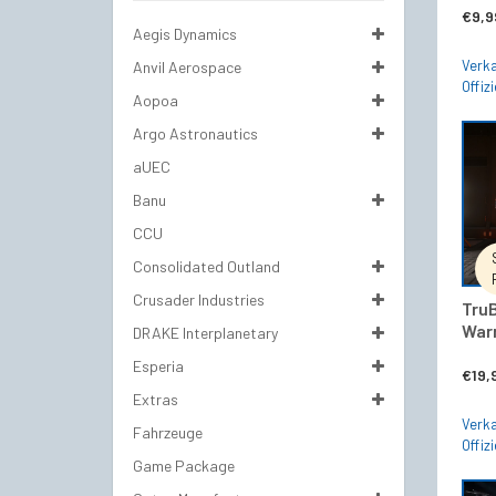
€
9,9
Aegis Dynamics
Verka
Anvil Aerospace
Offizi
Aopoa
Argo Astronautics
aUEC
Banu
CCU
Consolidated Outland
Crusader Industries
TruB
War
DRAKE Interplanetary
Esperia
€
19,
Extras
Verka
Fahrzeuge
Offizi
Game Package