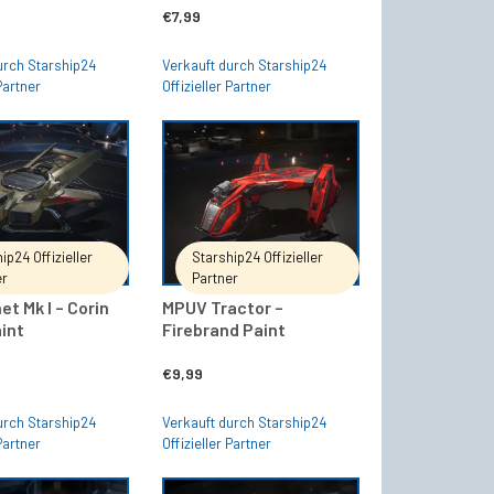
€
7,99
urch Starship24
Verkauft durch Starship24
 Partner
Offizieller Partner
IN DEN WARENKORB
IN DEN WARENKORB
ip24 Offizieller
Starship24 Offizieller
er
Partner
et Mk I – Corin
MPUV Tractor –
int
Firebrand Paint
€
9,99
urch Starship24
Verkauft durch Starship24
 Partner
Offizieller Partner