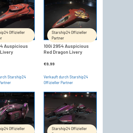
IN DEN WARENKORB
IN DEN WARENKORB
ip24 Offizieller
Starship24 Offizieller
er
Partner
54 Auspicious
100i 2954 Auspicious
Livery
Red Dragon Livery
€
9,99
urch Starship24
Verkauft durch Starship24
 Partner
Offizieller Partner
IN DEN WARENKORB
IN DEN WARENKORB
ip24 Offizieller
Starship24 Offizieller