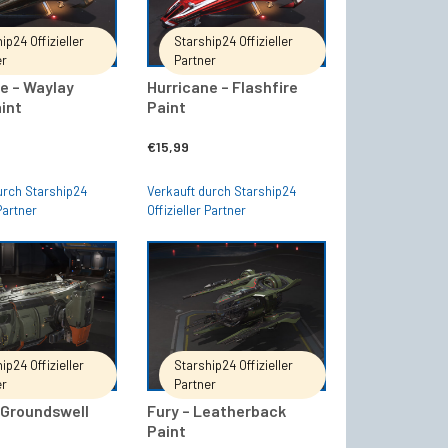
ip24 Offizieller
Starship24 Offizieller
er
Partner
e – Waylay
Hurricane – Flashfire
int
Paint
€
15,99
urch Starship24
Verkauft durch Starship24
 Partner
Offizieller Partner
IN DEN WARENKORB
IN DEN WARENKORB
ip24 Offizieller
Starship24 Offizieller
er
Partner
 Groundswell
Fury – Leatherback
Paint