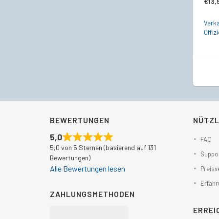
€
13,
Verka
Offizi
BEWERTUNGEN
NÜTZL
5,0
FAQ
5,0 von 5 Sternen (basierend auf 131
Suppor
Bewertungen)
Alle Bewertungen lesen
Preisv
Erfahr
ZAHLUNGSMETHODEN
ERREI