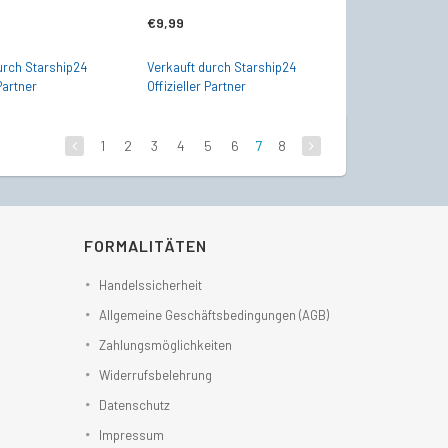
€
9,99
urch Starship24
Verkauft durch Starship24
 Partner
Offizieller Partner
1
2
3
4
5
6
7
8
FORMALITÄTEN
Handelssicherheit
Allgemeine Geschäftsbedingungen (AGB)
Zahlungsmöglichkeiten
Widerrufsbelehrung
Datenschutz
Impressum