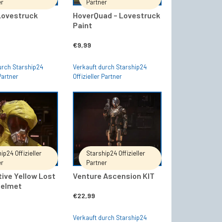
er
Partner
Lovestruck
HoverQuad – Lovestruck
Paint
€
9,99
urch Starship24
Verkauft durch Starship24
 Partner
Offizieller Partner
IN DEN WARENKORB
IN DEN WARENKORB
ip24 Offizieller
Starship24 Offizieller
er
Partner
ive Yellow Lost
Venture Ascension KIT
Helmet
€
22,99
Verkauft durch Starship24