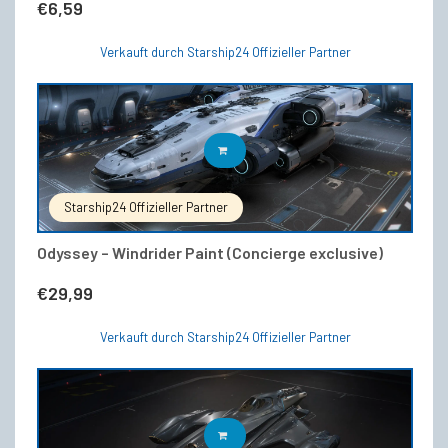
€
6,59
können
auf
der
Verkauft durch Starship24 Offizieller Partner
Produktseite
gewählt
werden
IN DEN WARENKORB
Starship24 Offizieller Partner
Odyssey – Windrider Paint (Concierge exclusive)
€
29,99
Verkauft durch Starship24 Offizieller Partner
IN DEN WARENKORB