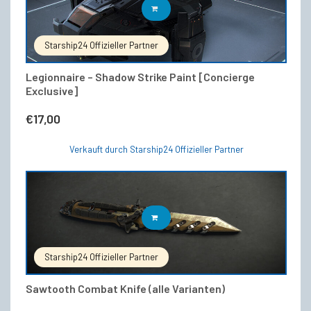
IN DEN WARENKORB
Starship24 Offizieller Partner
Legionnaire – Shadow Strike Paint [Concierge
Exclusive]
€
17,00
Verkauft durch Starship24 Offizieller Partner
Dieses
AUSFÜHRUNG WÄHLEN
Produkt
weist
mehrere
Starship24 Offizieller Partner
Varianten
auf.
Sawtooth Combat Knife (alle Varianten)
Die
Optionen