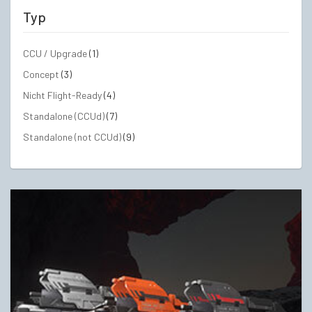
Typ
CCU / Upgrade
(1)
Concept
(3)
Nicht Flight-Ready
(4)
Standalone (CCUd)
(7)
Standalone (not CCUd)
(9)