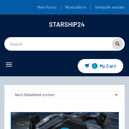
Mein Konto
Wunschliste
Verkäufer werden
STARSHIP24
Toggle navigation
My Cart
0