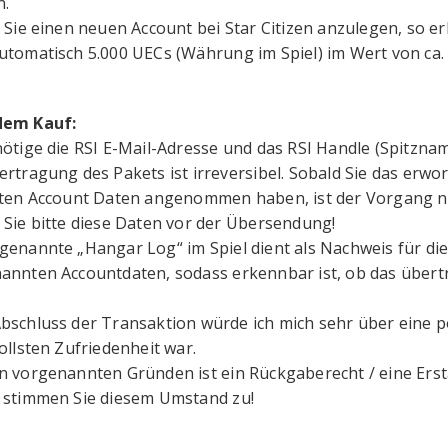
.
n Sie einen neuen Account bei Star Citizen anzulegen, so e
utomatisch 5.000 UECs (Währung im Spiel) im Wert von ca.
dem Kauf:
nötige die RSI E-Mail-Adresse und das RSI Handle (Spitzna
ertragung des Pakets ist irreversibel. Sobald Sie das erw
lten Account Daten angenommen haben, ist der Vorgang n
 Sie bitte diese Daten vor der Übersendung!
genannte „Hangar Log“ im Spiel dient als Nachweis für die
annten Accountdaten, sodass erkennbar ist, ob das übe
bschluss der Transaktion würde ich mich sehr über eine p
ollsten Zufriedenheit war.
n vorgenannten Gründen ist ein Rückgaberecht / eine Erst
 stimmen Sie diesem Umstand zu!