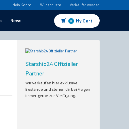
Mein Konto
Wunschliste
Verkäufer werden
s
News
My Cart
0
Starship24 Offizieller
Partner
Wir verkaufen hier exklusive
Bestände und stehen dir bei Fragen
immer gerne zur Verfügung.