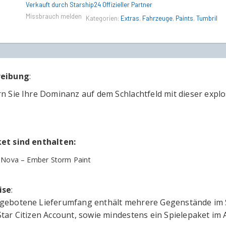
Ember
Verkauft durch Starship24 Offizieller Partner
Storm
Missbrauch melden
Kategorien:
Extras
,
Fahrzeuge
,
Paints
,
Tumbril
Paint
quantity
reibung
:
rn Sie Ihre Dominanz auf dem Schlachtfeld mit dieser exp
et sind enthalten:
 Nova – Ember Storm Paint
ise
:
gebotene Lieferumfang enthält mehrere Gegenstände im Sp
Star Citizen Account, sowie mindestens ein Spielepaket i