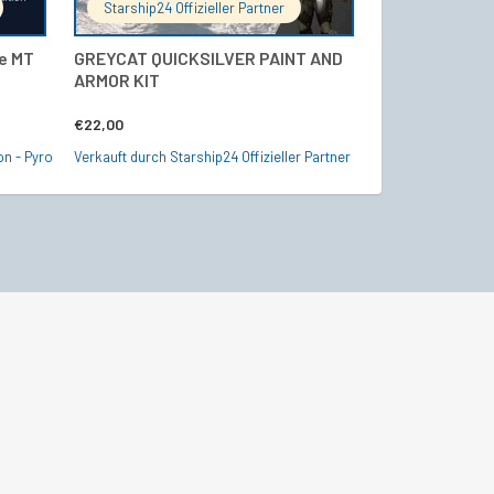
Starship24 Offizieller Partner
Shipstore - R
ne MT
GREYCAT QUICKSILVER PAINT AND
MISC Reliant 
ARMOR KIT
Storm AA Upg
€
22,00
€
13,45
on - Pyro
Verkauft durch Starship24 Offizieller Partner
Verkauft durch Shi