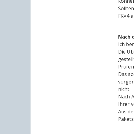
können
Sollte
FKV4 a
Nach 
Ich be
Die Üb
gestel
Prüfen
Das so
vorgen
nicht.
Nach A
Ihrer v
Aus de
Pakets