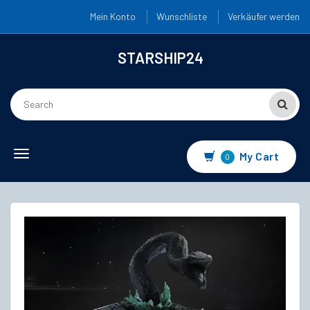
Mein Konto
Wunschliste
Verkäufer werden
STARSHIP24
Toggle
My Cart
0
navigation