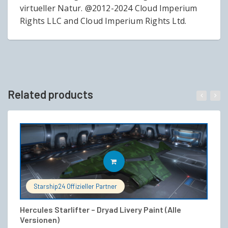
virtueller Natur. @2012-2024 Cloud Imperium
Rights LLC and Cloud Imperium Rights Ltd.
Related products
IN DEN WARENKORB
Starship24 Offizieller Partner
Hercules Starlifter – Dryad Livery Paint (Alle
M
Versionen)