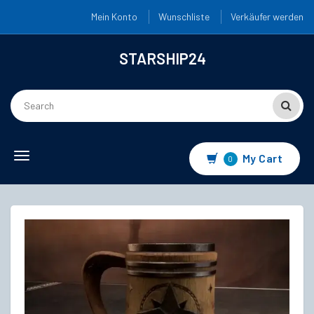
Mein Konto
Wunschliste
Verkäufer werden
STARSHIP24
Toggle
My Cart
0
navigation