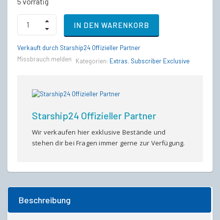
5 vorrätig
2954
IN DEN WARENKORB
Luck's
Favor
Tankard
Verkauft durch Starship24 Offizieller Partner
quantity
Missbrauch melden
Kategorien:
Extras
,
Subscriber Exclusive
Starship24 Offizieller Partner
Wir verkaufen hier exklusive Bestände und
stehen dir bei Fragen immer gerne zur Verfügung.
Beschreibung