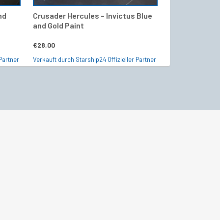
nd
Crusader Hercules – Invictus Blue
Retaliator – 2
and Gold Paint
Blue and Gold L
€
28,00
€
18,00
Partner
Verkauft durch Starship24 Offizieller Partner
Verkauft durch Sta