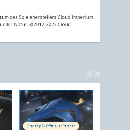
ntum des Spieleherstellers Cloud Imperium
tueller Natur. @2012-2022 Cloud
WARENKORB
IN DEN WARENKORB
Starship24 Offizieller Partner
Starship24 Of