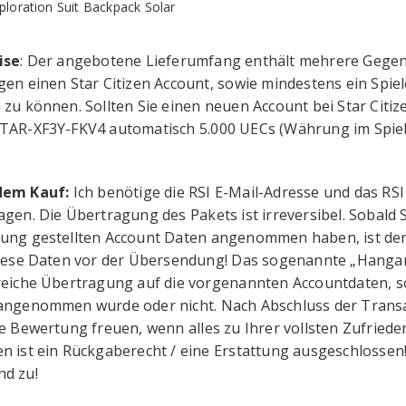
ploration Suit Backpack Solar
ise
: Der angebotene Lieferumfang enthält mehrere Gegenst
gen einen Star Citizen Account, sowie mindestens ein Spi
 zu können. Sollten Sie einen neuen Account bei Star Citiz
TAR-XF3Y-FKV4 automatisch 5.000 UECs (Währung im Spiel)
dem Kauf:
Ich benötige die RSI E-Mail-Adresse und das RS
agen. Die Übertragung des Pakets ist irreversibel. Sobald
ung gestellten Account Daten angenommen haben, ist der
diese Daten vor der Übersendung! Das sogenannte „Hangar L
reiche Übertragung auf die vorgenannten Accountdaten, s
angenommen wurde oder nicht. Nach Abschluss der Transa
ve Bewertung freuen, wenn alles zu Ihrer vollsten Zufried
n ist ein Rückgaberecht / eine Erstattung ausgeschlossen
d zu!