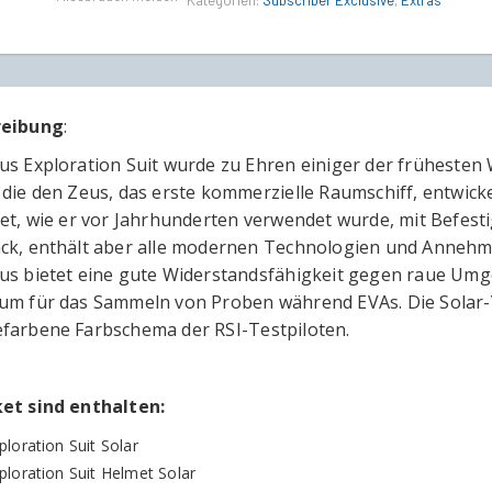
Kategorien:
Subscriber Exclusive
,
Extras
reibung
:
us Exploration Suit wurde zu Ehren einiger der frühesten
 die den Zeus, das erste kommerzielle Raumschiff, entwicke
tet, wie er vor Jahrhunderten verwendet wurde, mit Befes
ck, enthält aber alle modernen Technologien und Annehmli
us bietet eine gute Widerstandsfähigkeit gegen raue U
um für das Sammeln von Proben während EVAs. Die Solar-
farbene Farbschema der RSI-Testpiloten.
et sind enthalten:
loration Suit Solar
ploration Suit Helmet Solar