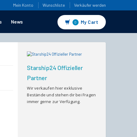
Mein Konto
Wunschliste
Verkäufer werden
s
News
My Cart
0
Starship24 Offizieller
Partner
Wir verkaufen hier exklusive
Bestände und stehen dir bei Fragen
immer gerne zur Verfügung.