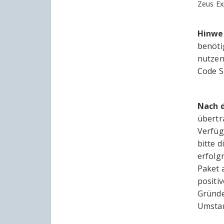
Zeus Ex
Hinwe
benöti
nutzen
Code S
Nach 
übertr
Verfüg
bitte 
erfolg
Paket 
positi
Gründe
Umstan