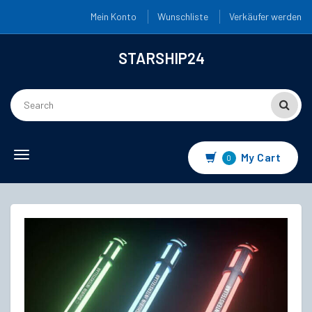
Mein Konto
Wunschliste
Verkäufer werden
STARSHIP24
Toggle
My Cart
0
navigation