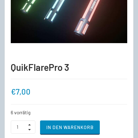
QuikFlarePro 3
€
7,00
6 vorrätig
QuikFlarePro
IN DEN WARENKORB
3
quantity