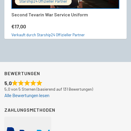
Starship24 Offizieller Partner
Second Tevarin War Service Uniform
T
€
17,00
€
Verkauft durch Starship24 Offizieller Partner
Ve
BEWERTUNGEN
5,0
5,0 von 5 Sternen (basierend auf 131 Bewertungen)
Alle Bewertungen lesen
ZAHLUNGSMETHODEN