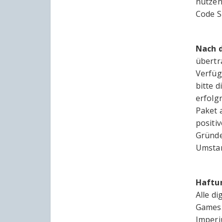
nutzen
Code S
Nach 
übertr
Verfüg
bitte 
erfolg
Paket 
positi
Gründe
Umstan
Haftu
Alle d
Games.
Imperi