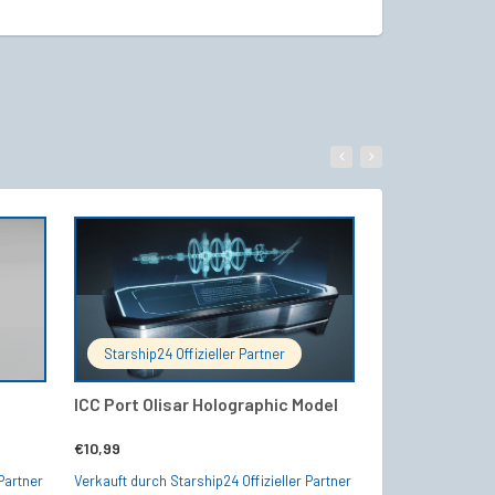
WARENKORB
IN DEN WARENKORB
Starship24 Offizieller Partner
Starship24 Of
ICC Port Olisar Holographic Model
Pyro RYT Multi
€
10,99
€
9,99
Partner
Verkauft durch Starship24 Offizieller Partner
Verkauft durch Sta