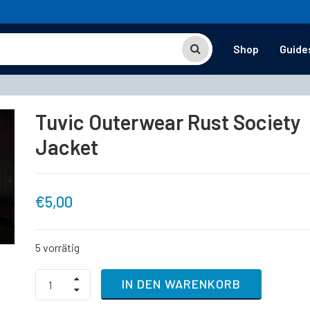
Shop
Guide
Tuvic Outerwear Rust Society
Jacket
€
5,00
5 vorrätig
Tuvic
IN DEN WARENKORB
Outerwear
Rust