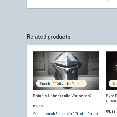
Related products
Dieses
AUSFÜHRUNG WÄHLEN
Produkt
weist
mehrere
Varianten
auf.
Die
Starship24 Offizieller Partner
St
Optionen
können
Paladin Helmet (alle Varianten)
Pyro R
auf
Quicks
der
€
9,00
Produktseite
gewählt
€
8,99
Verkauft durch Starship24 Offizieller Partner
werden