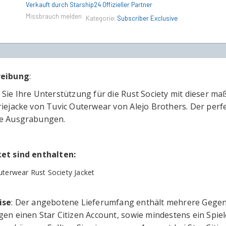
Society
Verkauft durch Starship24 Offizieller Partner
Jacket
Missbrauch melden
Kategorie:
Subscriber Exclusive
quantity
reibung
:
 Sie Ihre Unterstützung für die Rust Society mit dieser m
riejacke von Tuvic Outerwear von Alejo Brothers. Der perf
e Ausgrabungen.
et sind enthalten:
uterwear Rust Society Jacket
ise
: Der angebotene Lieferumfang enthält mehrere Gegenst
gen einen Star Citizen Account, sowie mindestens ein Spi