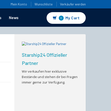
Mein Konto
Wunschliste
Verkäufer werden
s
News
My Cart
0
Starship24 Offizieller
Partner
Wir verkaufen hier exklusive
Bestände und stehen dir bei Fragen
immer gerne zur Verfügung.