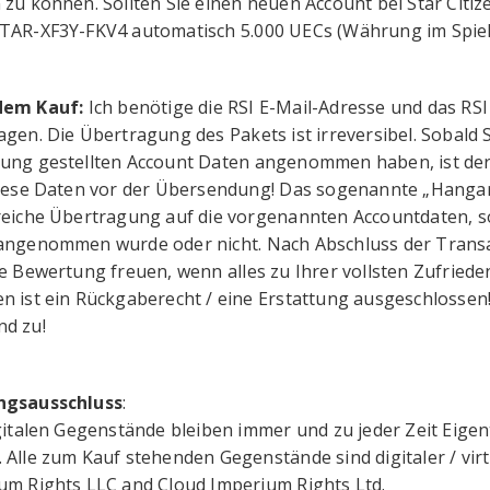
 zu können. Sollten Sie einen neuen Account bei Star Citiz
TAR-XF3Y-FKV4 automatisch 5.000 UECs (Währung im Spiel)
dem Kauf:
Ich benötige die RSI E-Mail-Adresse und das RS
agen. Die Übertragung des Pakets ist irreversibel. Sobald
ung gestellten Account Daten angenommen haben, ist der
diese Daten vor der Übersendung! Das sogenannte „Hangar L
reiche Übertragung auf die vorgenannten Accountdaten, s
angenommen wurde oder nicht. Nach Abschluss der Transa
ve Bewertung freuen, wenn alles zu Ihrer vollsten Zufried
n ist ein Rückgaberecht / eine Erstattung ausgeschlossen
d zu!
ngsausschluss
:
igitalen Gegenstände bleiben immer und zu jeder Zeit Eige
 Alle zum Kauf stehenden Gegenstände sind digitaler / vir
um Rights LLC and Cloud Imperium Rights Ltd.