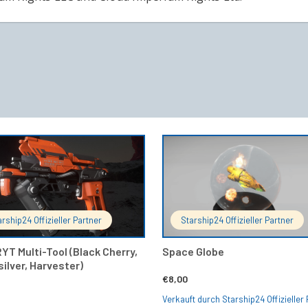
Dieses
AUSFÜHRUNG WÄHLEN
IN DEN 
Produkt
weist
mehrere
Varianten
auf.
Die
arship24 Offizieller Partner
Starship24 Offizieller Partner
Optionen
können
YT Multi-Tool (Black Cherry,
Space Globe
auf
ilver, Harvester)
der
€
8,00
Produktseite
gewählt
Verkauft durch Starship24 Offizieller 
werden