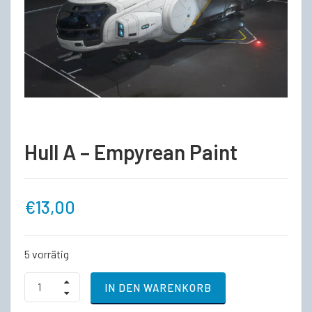
Hull A – Empyrean Paint
€
13,00
5 vorrätig
Hull
IN DEN WARENKORB
A
-