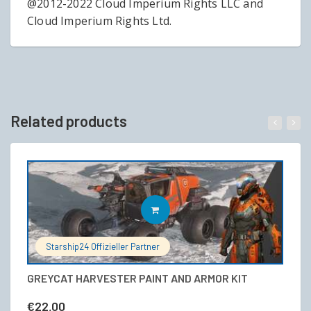
@2012-2022 Cloud Imperium Rights LLC and
Cloud Imperium Rights Ltd.
Related products
IN DEN WARENKORB
Starship24 Offizieller Partner
GREYCAT HARVESTER PAINT AND ARMOR KIT
Ae
€
22,00
€