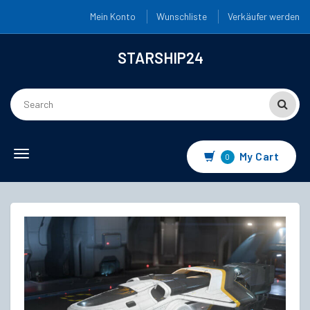
Mein Konto
Wunschliste
Verkäufer werden
STARSHIP24
Toggle
My Cart
0
navigation