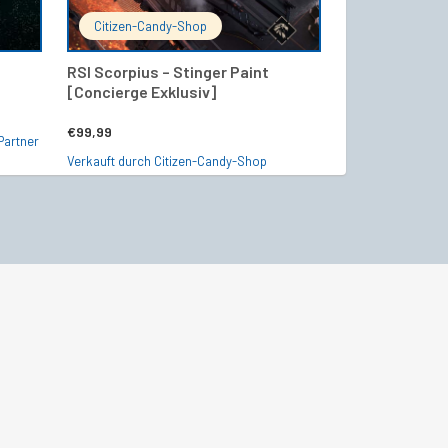
Citizen-Candy-Shop
Starship24 Of
RSI Scorpius – Stinger Paint
RAFT – Polar 
[Concierge Exklusiv]
€
13,00
€
99,99
Partner
Verkauft durch Sta
Verkauft durch Citizen-Candy-Shop