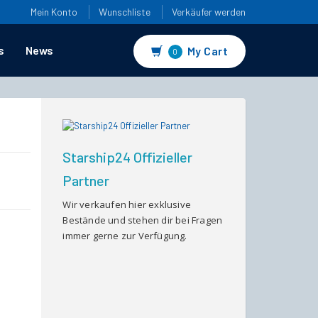
Mein Konto
Wunschliste
Verkäufer werden
s
News
My Cart
0
Starship24 Offizieller
Partner
Wir verkaufen hier exklusive
Bestände und stehen dir bei Fragen
immer gerne zur Verfügung.