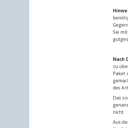
Hinwe
benöti
Gegens
Sie mi
gutges
Nach 
zu übe
Paket 
gemach
des Art
Das so
genann
nicht.
Aus de