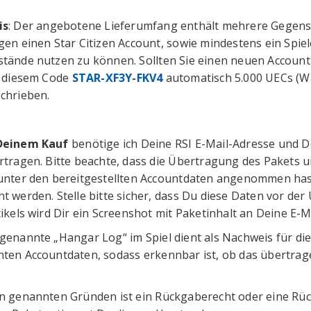
is
: Der angebotene Lieferumfang enthält mehrere Gegenstä
gen einen Star Citizen Account, sowie mindestens ein Spie
tände nutzen zu können. Sollten Sie einen neuen Account b
t diesem Code
STAR-XF3Y-FKV4
automatisch 5.000 UECs (Wä
chrieben.
Deinem Kauf
benötige ich Deine RSI E-Mail-Adresse und D
rtragen. Bitte beachte, dass die Übertragung des Pakets un
unter den bereitgestellten Accountdaten angenommen has
t werden. Stelle bitte sicher, dass Du diese Daten vor d
ikels wird Dir ein Screenshot mit Paketinhalt an Deine E-Ma
genannte „Hangar Log“ im Spiel dient als Nachweis für die
ten Accountdaten, sodass erkennbar ist, ob das übertr
n genannten Gründen ist ein Rückgaberecht oder eine Rü