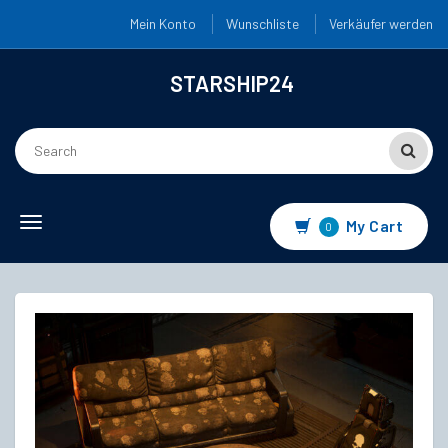
Mein Konto
Wunschliste
Verkäufer werden
STARSHIP24
Toggle
My Cart
0
navigation