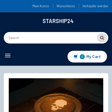
Mein Konto
Wunschliste
Verkäufer werden
STARSHIP24
Toggle
My Cart
0
navigation