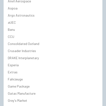
Anvil Aerospace
Aopoa
Argo Astronautics
aUEC
Banu
CCU
Consolidated Outland
Crusader Industries
DRAKE Interplanetary
Esperia
Extras
Fahrzeuge
Game Package
Gatac Manufacture
Grey's Market