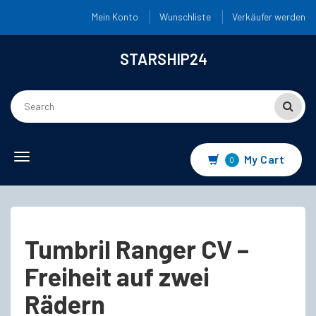
Mein Konto
Wunschliste
Verkäufer werden
STARSHIP24
Toggle
My Cart
0
navigation
Tumbril Ranger CV –
Freiheit auf zwei
Rädern