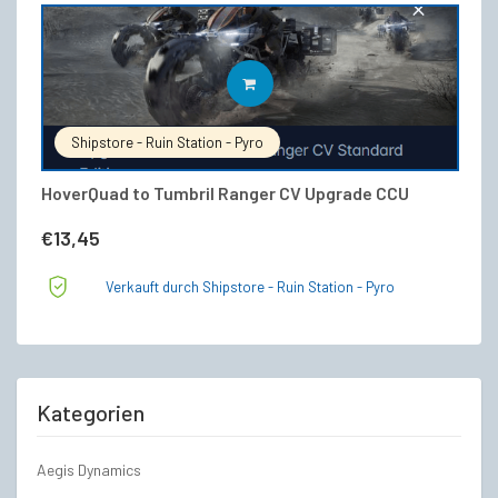
IN DEN WARENKORB
Shipstore - Ruin Station - Pyro
HoverQuad to Tumbril Ranger CV Upgrade CCU
€
13,45
Verkauft durch Shipstore - Ruin Station - Pyro
Kategorien
Aegis Dynamics