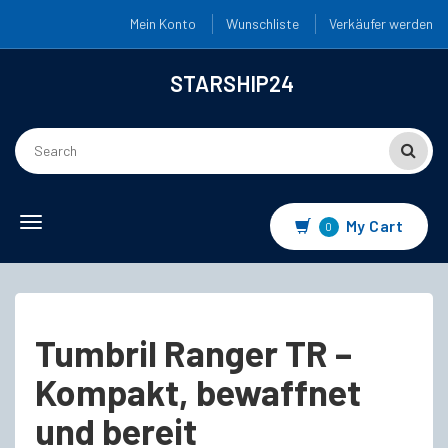
Mein Konto
Wunschliste
Verkäufer werden
STARSHIP24
Toggle
My Cart
0
navigation
Tumbril Ranger TR –
Kompakt, bewaffnet
und bereit