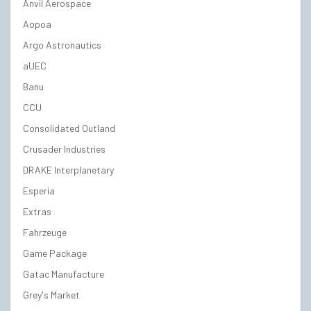
Anvil Aerospace
Aopoa
Argo Astronautics
aUEC
Banu
CCU
Consolidated Outland
Crusader Industries
DRAKE Interplanetary
Esperia
Extras
Fahrzeuge
Game Package
Gatac Manufacture
Grey's Market