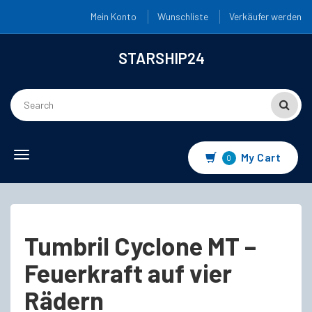
Mein Konto
Wunschliste
Verkäufer werden
STARSHIP24
Toggle
My Cart
0
navigation
Tumbril Cyclone MT –
Feuerkraft auf vier
Rädern