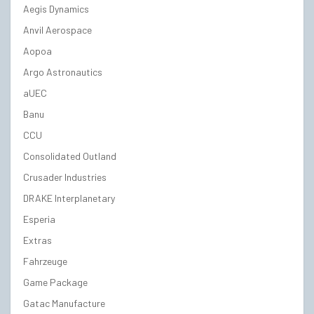
Aegis Dynamics
Anvil Aerospace
Aopoa
Argo Astronautics
aUEC
Banu
CCU
Consolidated Outland
Crusader Industries
DRAKE Interplanetary
Esperia
Extras
Fahrzeuge
Game Package
Gatac Manufacture