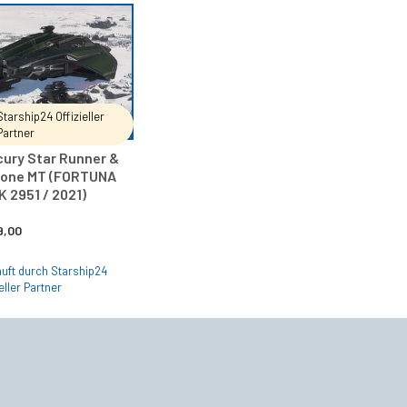
IN DEN WARENKORB
Starship24 Offizieller
Partner
ury Star Runner &
lone MT (FORTUNA
 2951 / 2021)
9,00
uft durch Starship24
eller Partner