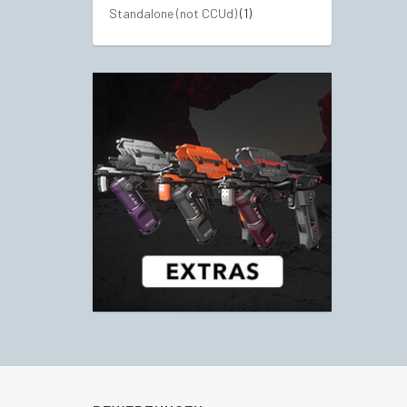
Standalone (not CCUd)
(1)