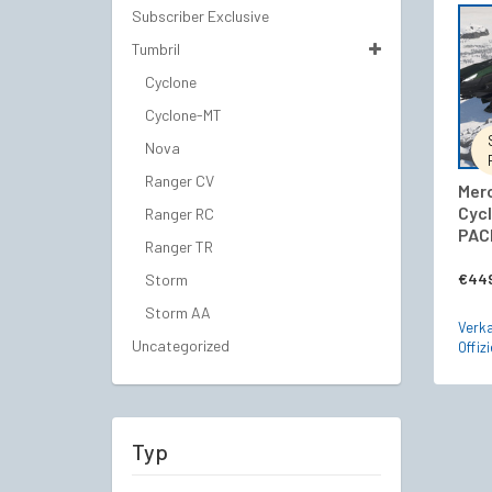
Subscriber Exclusive
Tumbril
Cyclone
Cyclone-MT
Nova
Ranger CV
Merc
Cyc
Ranger RC
PACK
Ranger TR
€
44
Storm
Storm AA
Verka
Uncategorized
Offizi
Typ