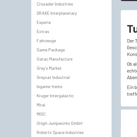
Crusader Industries
DRAKE Interplanetary
Esperia
Tu
Extras
Der 
Fahrzeuge
Gesc
Game Package
Kons
Gatac Manufacture
Ob al
Grey's Market
echte
Aben
Greycat Industrial
Ingame-Items
Ein b
treff
Kruger Intergalactic
Mirai
MISC
Origin Jumpworks GmbH
Roberts Space Industries