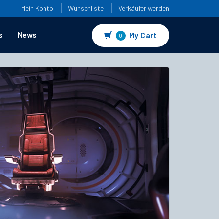
Mein Konto
Wunschliste
Verkäufer werden
s
News
My Cart
0
4