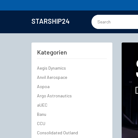
STARSHIP24
Kategorien
Aegis Dynamics
Anvil Aerospace
Aopoa
Argo Astronautics
aUEC
Banu
CCU
Consolidated Outland