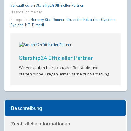
&
Verkauft durch Starship24 Offizieller Partner
Cyclone
Missbrauch melden
MT
(FORTUNA
Kategorien:
Mercury Star Runner
,
Crusader Industries
,
Cyclone
,
PACK
Cyclone-MT
,
Tumbril
2951
/
2021)
quantity
Starship24 Offizieller Partner
Wir verkaufen hier exklusive Bestände und
stehen dir bei Fragen immer gerne zur Verfügung.
Beschreibung
Zusätzliche Informationen