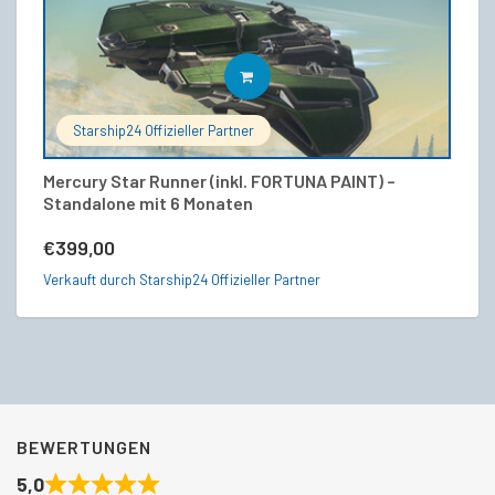
IN DEN WARENKORB
Starship24 Offizieller Partner
Mercury Star Runner (inkl. FORTUNA PAINT) –
C
Standalone mit 6 Monaten
€
€
399,00
Ve
Verkauft durch Starship24 Offizieller Partner
BEWERTUNGEN
5,0