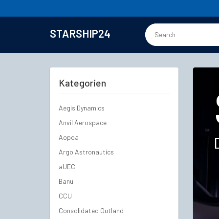
STARSHIP24
Kategorien
Aegis Dynamics
Anvil Aerospace
Aopoa
Argo Astronautics
aUEC
Banu
CCU
Consolidated Outland