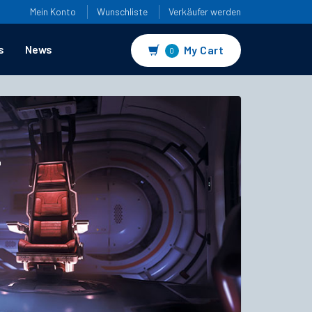
Mein Konto
Wunschliste
Verkäufer werden
s
News
My Cart
0
4