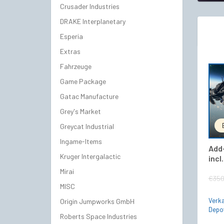
Crusader Industries
DRAKE Interplanetary
Esperia
Extras
Fahrzeuge
Game Package
Gatac Manufacture
Grey's Market
Greycat Industrial
Ingame-Items
Add-
Kruger Intergalactic
incl
Mirai
€
350
MISC
Verka
Origin Jumpworks GmbH
Depo
Roberts Space Industries