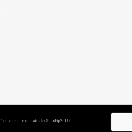
)
24 services are operated by Starship24 LLC.