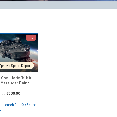
6%
IN DEN WARENKORB
EpneXx Space Depot
Ons – Idris ‘K’ Kit
. Marauder Paint
Ursprünglicher
Aktueller
,00
€
330,00
Preis
Preis
uft durch EpneXx Space
war:
ist:
t
€350,00
€330,00.