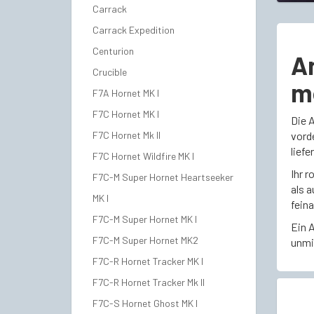
Carrack
Carrack Expedition
Centurion
An
Crucible
m
F7A Hornet MK I
F7C Hornet MK I
Die 
F7C Hornet Mk II
vord
liefe
F7C Hornet Wildfire MK I
Ihr 
F7C-M Super Hornet Heartseeker
als a
MK I
fein
F7C-M Super Hornet MK I
Ein A
F7C-M Super Hornet MK2
unmi
F7C-R Hornet Tracker MK I
F7C-R Hornet Tracker Mk II
F7C-S Hornet Ghost MK I