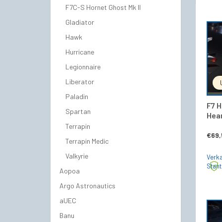
F7C-S Hornet Ghost Mk II
Gladiator
Hawk
Hurricane
Legionnaire
Liberator
Paladin
F7 H
Spartan
Hear
Terrapin
€
69,
Terrapin Medic
Valkyrie
Verka
Stan
Aopoa
Argo Astronautics
aUEC
Banu