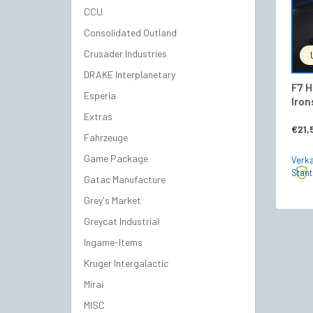
CCU
Consolidated Outland
Crusader Industries
DRAKE Interplanetary
F7 H
Esperia
Iron
Extras
€
21,
Fahrzeuge
Game Package
Verka
Stan
Gatac Manufacture
Grey's Market
Greycat Industrial
Ingame-Items
Kruger Intergalactic
Mirai
MISC