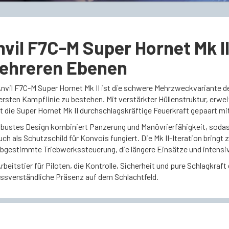
vil F7C-M Super Hornet Mk I
ehreren Ebenen
Anvil F7C-M Super Hornet Mk II ist die schwere Mehrzweckvariante de
ersten Kampflinie zu bestehen. Mit verstärkter Hüllenstruktur, erw
rt die Super Hornet Mk II durchschlagskräftige Feuerkraft gepaart mi
robustes Design kombiniert Panzerung und Manövrierfähigkeit, sodass
uch als Schutzschild für Konvois fungiert. Die Mk II-Iteration brin
abgestimmte Triebwerkssteuerung, die längere Einsätze und intensi
rbeitstier für Piloten, die Kontrolle, Sicherheit und pure Schlagkraft
ssverständliche Präsenz auf dem Schlachtfeld.