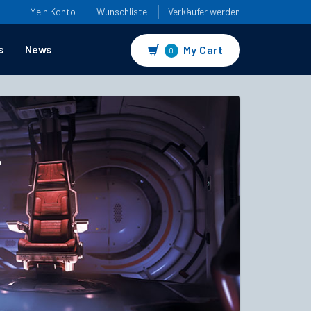
Mein Konto
Wunschliste
Verkäufer werden
s
News
My Cart
0
4