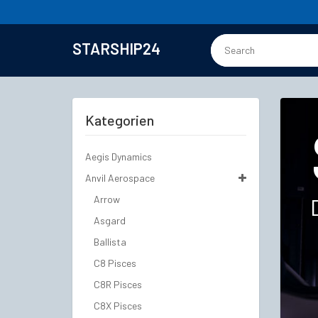
STARSHIP24
Kategorien
Aegis Dynamics
Anvil Aerospace
Arrow
Asgard
Ballista
C8 Pisces
C8R Pisces
C8X Pisces