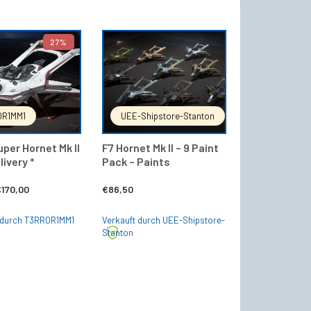
27%
IN DEN WARENKORB
IN DEN WARENKORB
0R1MM1
UEE-Shipstore-Stanton
per Hornet Mk II
F7 Hornet Mk II – 9 Paint
livery *
Pack – Paints
rsprünglicher
Aktueller
€
170,00
€
86,50
reis
Preis
 durch T3RR0R1MM1
Verkauft durch UEE-Shipstore-
ar:
ist:
Stanton
230,00
€170,00.