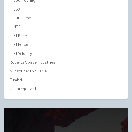
600i Touring
85X
890 Jump
M50
X1 Base
X1 Force
X1 Velocity
Roberts Space Industries
Subscriber Exclusive
Tumbril
Uncategorized