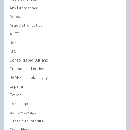
Anvil Aerospace
Aopoa
Argo Astronautics
aUEC
Banu
CCU
Consolidated Outland
Crusader Industries
DRAKE Interplanetary
Esperia
Extras
Fahrzeuge
Game Package
Gatac Manufacture
Grey's Market