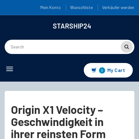
Mein Konto
Wunschliste
Verkäufer werden
STARSHIP24
Toggle
My Cart
0
navigation
Origin X1 Velocity –
Geschwindigkeit in
ihrer reinsten Form