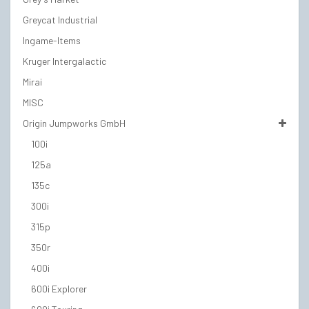
Greycat Industrial
Ingame-Items
Kruger Intergalactic
Mirai
MISC
Origin Jumpworks GmbH
100i
125a
135c
300i
315p
350r
400i
600i Explorer