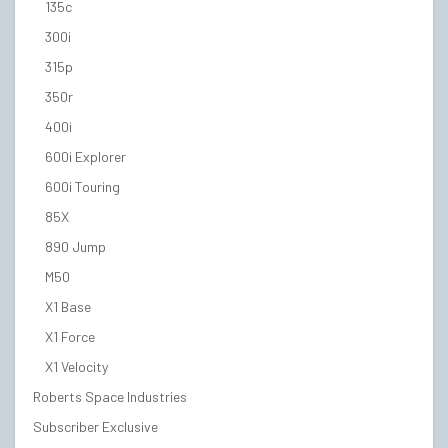
135c
300i
315p
350r
400i
600i Explorer
600i Touring
85X
890 Jump
M50
X1 Base
X1 Force
X1 Velocity
Roberts Space Industries
Subscriber Exclusive