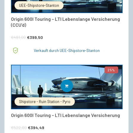
UEE-Shipstore-Stanton
Origin 600I Touring – LTI Lebenslange Versicherung
(CCU’d)
Ursprünglicher
Aktueller
€
481,00
€
399,50
Preis
Preis
Verkauft durch UEE-Shipstore-Stanton
war:
ist:
€481,00
€399,50.
25%
IN DEN WARENKORB
Shipstore - Ruin Station - Pyro
Origin 600I Touring – LTI Lebenslange Versicherung
Ursprünglicher
Aktueller
€
522,00
€
394,49