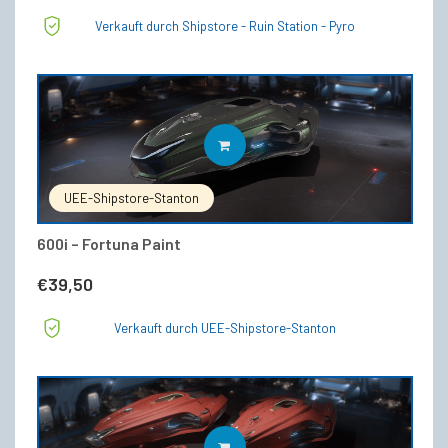
Preis
Preis
Verkauft durch Shipstore - Ruin Station - Pyro
war:
ist:
€522,00
€394,49.
IN DEN WARENKORB
UEE-Shipstore-Stanton
600i – Fortuna Paint
€
39,50
Verkauft durch UEE-Shipstore-Stanton
IN DEN WARENKORB