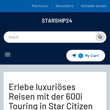
Mein Konto
Wunschliste
Verkäufer werden
STARSHIP24
Toggle
My Cart
0
navigation
Erlebe luxuriöses
Reisen mit der 600i
Touring in Star Citizen