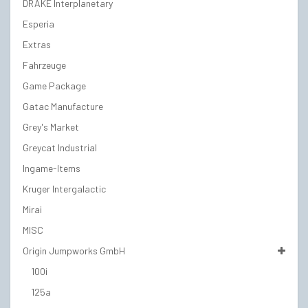
DRAKE Interplanetary
Esperia
Extras
Fahrzeuge
Game Package
Gatac Manufacture
Grey's Market
Greycat Industrial
Ingame-Items
Kruger Intergalactic
Mirai
MISC
Origin Jumpworks GmbH
100i
125a