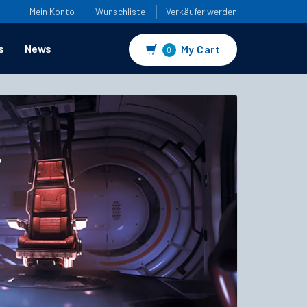
Mein Konto
Wunschliste
Verkäufer werden
s
News
My Cart
0
4