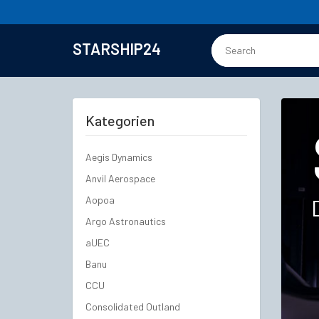
STARSHIP24
Kategorien
Aegis Dynamics
Anvil Aerospace
Aopoa
Argo Astronautics
aUEC
Banu
CCU
Consolidated Outland