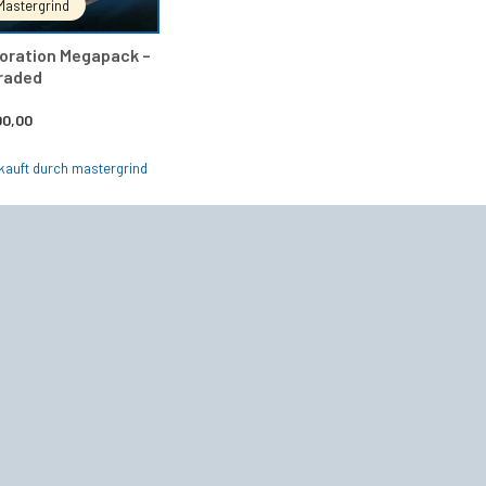
Mastergrind
oration Megapack –
raded
00,00
kauft durch mastergrind