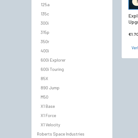
125a
135c
Expl
Upg
300i
315p
€
1.7
350r
Ver
400i
600i Explorer
600i Touring
85X
890 Jump
M50
X1 Base
X1 Force
X1 Velocity
Roberts Space Industries