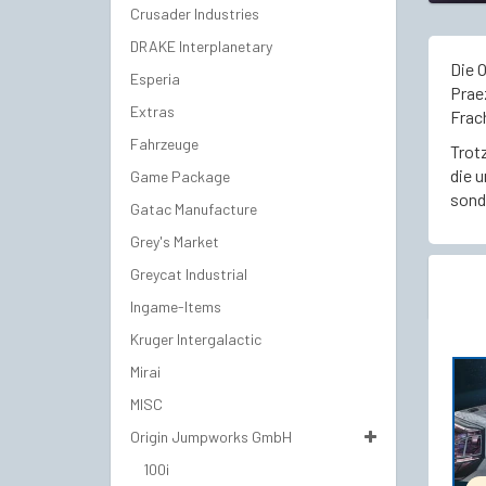
Crusader Industries
DRAKE Interplanetary
Die O
Esperia
Prae
Extras
Frac
Fahrzeuge
Trotz
die 
Game Package
sond
Gatac Manufacture
Grey's Market
Greycat Industrial
Ingame-Items
Kruger Intergalactic
Mirai
MISC
Origin Jumpworks GmbH
100i