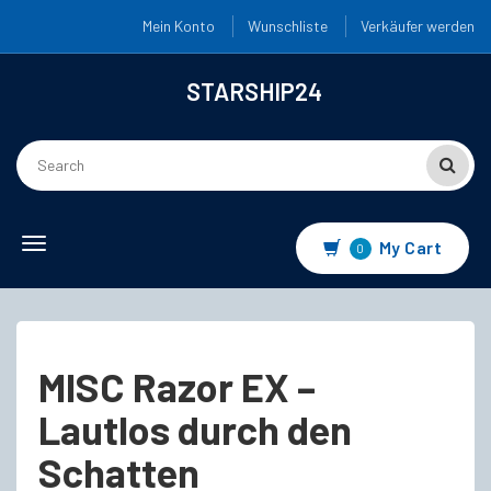
Mein Konto
Wunschliste
Verkäufer werden
STARSHIP24
Toggle
My Cart
0
navigation
MISC Razor EX –
Lautlos durch den
Schatten