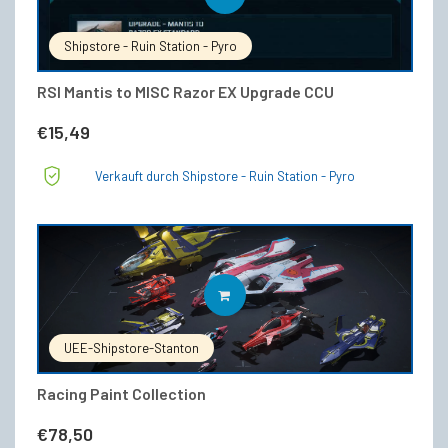
Shipstore - Ruin Station - Pyro
RSI Mantis to MISC Razor EX Upgrade CCU
€
15,49
Verkauft durch Shipstore - Ruin Station - Pyro
IN DEN WARENKORB
UEE-Shipstore-Stanton
Racing Paint Collection
€
78,50