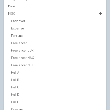
Mirai
MISC
Endeavor
Expanse
Fortune
Freelancer
Freelancer DUR
Freelancer MAX
Freelancer MIS
Hull A
Hull B
Hull C
Hull D
Hull E
Odyssey