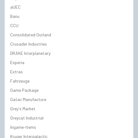
aUEC
Banu
CCU
Consolidated Outland
Crusader Industries
DRAKE Interplanetary
Esperia
Extras
Fahrzeuge
Game Package
Gatac Manufacture
Grey's Market
Greycat Industrial
Ingame-Items
Kruger Intergalactic