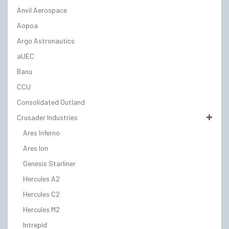
Anvil Aerospace
Aopoa
Argo Astronautics
aUEC
Banu
CCU
Consolidated Outland
Crusader Industries
Ares Inferno
Ares Ion
Genesis Starliner
Hercules A2
Hercules C2
Hercules M2
Intrepid