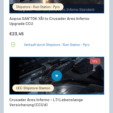
Shipstore - Ruin Station - Pyro
Aopoa SAN’TOK.YĀI to Crusader Ares Inferno
Upgrade CCU
€
23,45
Verkauft durch Shipstore - Ruin Station - Pyro
16%
IN DEN WARENKORB
UEE-Shipstore-Stanton
Crusader Ares Inferno – LTI Lebenslange
Versicherung (CCU’d)