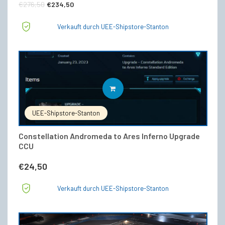
Ursprünglicher
Aktueller
€
276,50
€
234,50
Preis
Preis
Verkauft durch UEE-Shipstore-Stanton
war:
ist:
€276,50
€234,50.
IN DEN WARENKORB
UEE-Shipstore-Stanton
Constellation Andromeda to Ares Inferno Upgrade
CCU
€
24,50
Verkauft durch UEE-Shipstore-Stanton