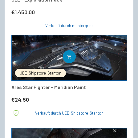
€
1.450,00
Verkauft durch mastergrind
IN DEN WARENKORB
UEE-Shipstore-Stanton
Ares Star Fighter – Meridian Paint
€
24,50
Verkauft durch UEE-Shipstore-Stanton