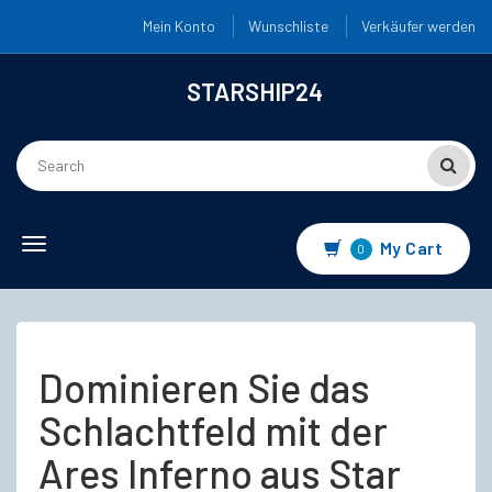
Mein Konto
Wunschliste
Verkäufer werden
STARSHIP24
Toggle
My Cart
0
navigation
Dominieren Sie das
Schlachtfeld mit der
Ares Inferno aus Star