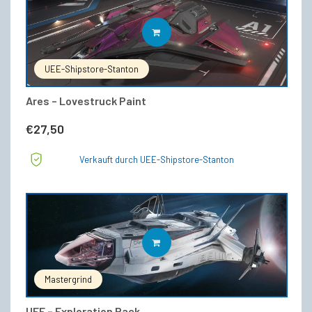
IN DEN WARENKORB
UEE-Shipstore-Stanton
Ares – Lovestruck Paint
€
27,50
Verkauft durch UEE-Shipstore-Stanton
IN DEN WARENKORB
Mastergrind
UEE – Exploration Pack