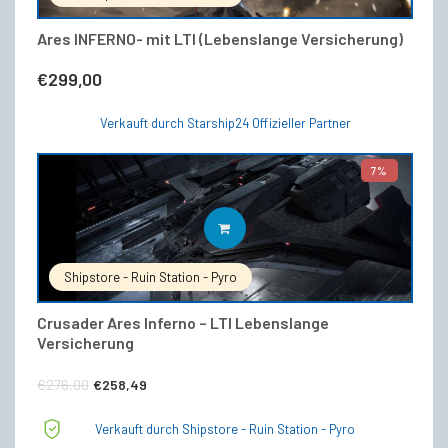
Ares INFERNO- mit LTI (Lebenslange Versicherung)
€
299,00
Verkauft durch Starship24 Offizieller Partner
7%
IN DEN WARENKORB
Shipstore - Ruin Station - Pyro
Crusader Ares Inferno – LTI Lebenslange
Versicherung
Ursprünglicher
Aktueller
€
276,00
€
258,49
Preis
Preis
Verkauft durch Shipstore - Ruin Station - Pyro
war:
ist: