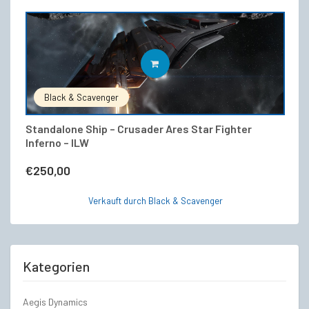
IN DEN WARENKORB
Black & Scavenger
Standalone Ship – Crusader Ares Star Fighter
Inferno – ILW
€
250,00
Verkauft durch Black & Scavenger
Kategorien
Aegis Dynamics