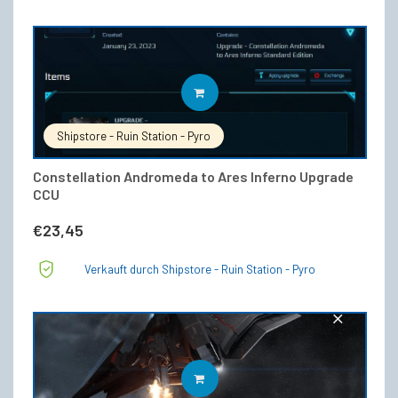
€276,00
€258,49.
IN DEN WARENKORB
Shipstore - Ruin Station - Pyro
Constellation Andromeda to Ares Inferno Upgrade
CCU
€
23,45
Verkauft durch Shipstore - Ruin Station - Pyro
IN DEN WARENKORB