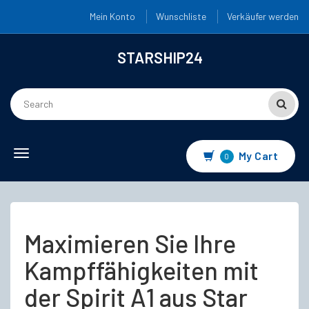
Mein Konto
Wunschliste
Verkäufer werden
STARSHIP24
Toggle
My Cart
0
navigation
Maximieren Sie Ihre
Kampffähigkeiten mit
der Spirit A1 aus Star