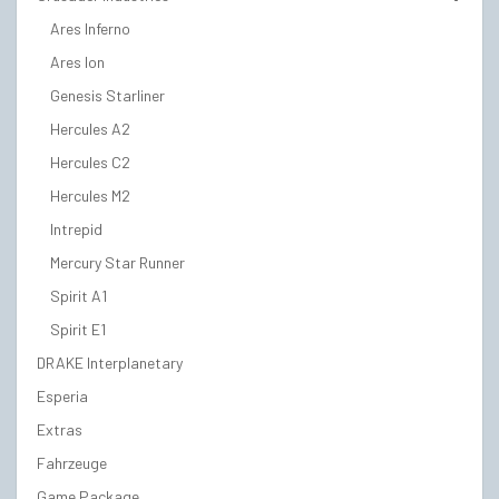
Ares Inferno
Ares Ion
Genesis Starliner
Hercules A2
Hercules C2
Hercules M2
Intrepid
Mercury Star Runner
Spirit A1
Spirit E1
DRAKE Interplanetary
Esperia
Extras
Fahrzeuge
Game Package