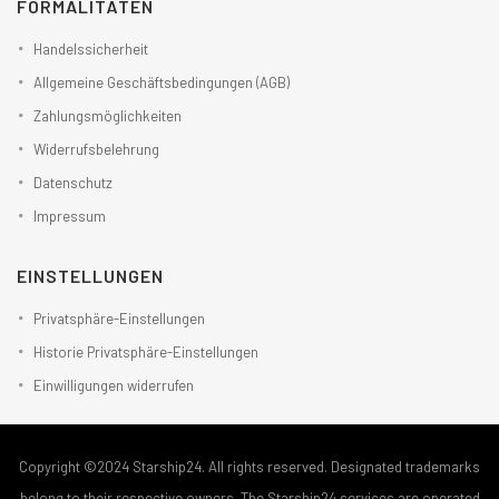
FORMALITÄTEN
Handelssicherheit
Allgemeine Geschäftsbedingungen (AGB)
Zahlungsmöglichkeiten
Widerrufsbelehrung
Datenschutz
Impressum
EINSTELLUNGEN
Privatsphäre-Einstellungen
Historie Privatsphäre-Einstellungen
Einwilligungen widerrufen
Copyright ©2024 Starship24. All rights reserved. Designated trademarks
belong to their respective owners. The Starship24 services are operated