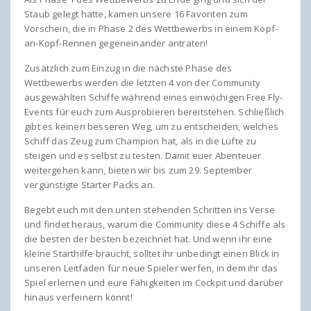
Staub gelegt hatte, kamen unsere 16 Favoriten zum
Vorschein, die in Phase 2 des Wettbewerbs in einem Kopf-
an-Kopf-Rennen gegeneinander antraten!
Zusätzlich zum Einzug in die nächste Phase des
Wettbewerbs werden die letzten 4 von der Community
ausgewählten Schiffe während eines einwöchigen Free Fly-
Events für euch zum Ausprobieren bereitstehen. Schließlich
gibt es keinen besseren Weg, um zu entscheiden, welches
Schiff das Zeug zum Champion hat, als in die Lüfte zu
steigen und es selbst zu testen. Damit euer Abenteuer
weitergehen kann, bieten wir bis zum 29. September
vergünstigte Starter Packs an.
Begebt euch mit den unten stehenden Schritten ins Verse
und findet heraus, warum die Community diese 4 Schiffe als
die besten der besten bezeichnet hat. Und wenn ihr eine
kleine Starthilfe braucht, solltet ihr unbedingt einen Blick in
unseren Leitfaden für neue Spieler werfen, in dem ihr das
Spiel erlernen und eure Fähigkeiten im Cockpit und darüber
hinaus verfeinern könnt!