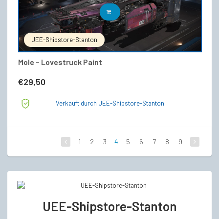
IN DEN WARENKORB
UEE-Shipstore-Stanton
Mole – Lovestruck Paint
€
29,50
Verkauft durch UEE-Shipstore-Stanton
1
2
3
4
5
6
7
8
9
UEE-Shipstore-Stanton