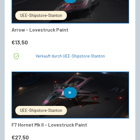
UEE-Shipstore-Stanton
Arrow – Lovestruck Paint
€
13,50
Verkauft durch UEE-Shipstore-Stanton
IN DEN WARENKORB
UEE-Shipstore-Stanton
F7 Hornet Mk II – Lovestruck Paint
€
27,50