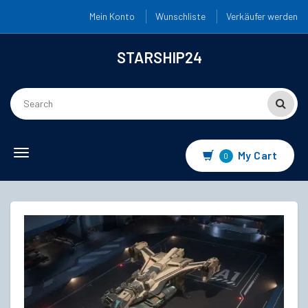
Mein Konto
Wunschliste
Verkäufer werden
STARSHIP24
Toggle
My Cart
0
navigation