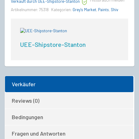
Missbrauch melden
quantity
Verkauft durch UEE-Shipstore-Stanton
Artikelnummer:
75318
Kategorien:
Grey's Market
,
Paints
,
Shiv
UEE-Shipstore-Stanton
Verkäufer
Reviews (0)
Bedingungen
Fragen und Antworten