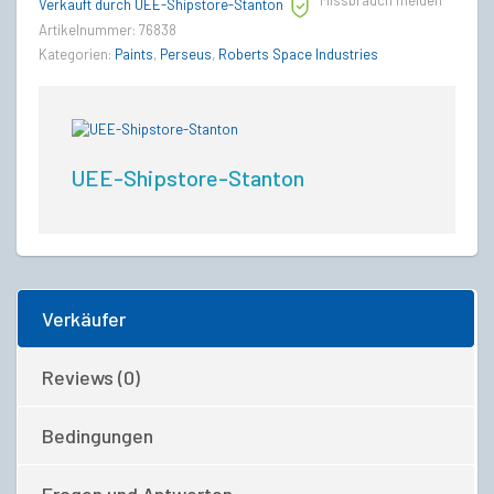
Missbrauch melden
quantity
Verkauft durch UEE-Shipstore-Stanton
Artikelnummer:
76838
Kategorien:
Paints
,
Perseus
,
Roberts Space Industries
UEE-Shipstore-Stanton
Verkäufer
Reviews (0)
Bedingungen