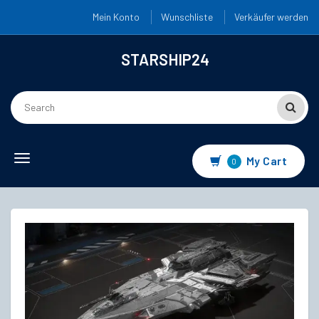
Mein Konto
Wunschliste
Verkäufer werden
STARSHIP24
Toggle
My Cart
0
navigation