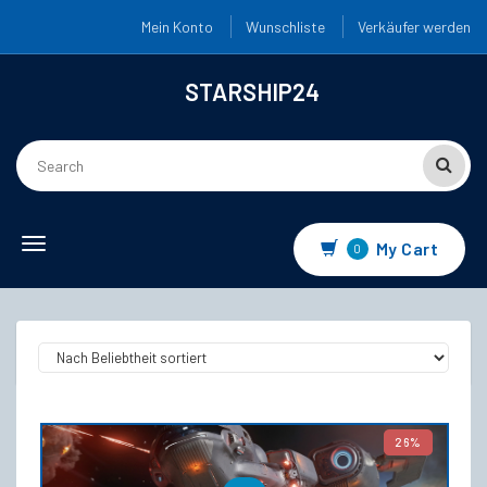
Mein Konto
Wunschliste
Verkäufer werden
STARSHIP24
Toggle navigation
My Cart
0
26%