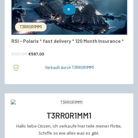
IN DEN WARENKORB
T3RR0R1MM1
RSI – Polaris * fast delivery * 120 Month Insurance *
Ursprünglicher
Aktueller
€
997,00
€
567,00
Preis
Preis
Verkauft durch T3RR0R1MM1
war:
ist:
€997,00
€567,00.
T3RR0R1MM1
Hallo liebe Citizen, ich verkaufe hier teile meiner Flotte,
Schiffe so wie alles was es gibt.