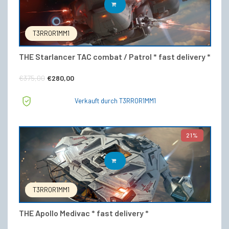
IN DEN WARENKORB
T3RR0R1MM1
THE Starlancer TAC combat / Patrol * fast delivery *
Ursprünglicher
Aktueller
€
375,00
€
280,00
Preis
Preis
Verkauft durch T3RR0R1MM1
war:
ist:
€375,00
€280,00.
21%
IN DEN WARENKORB
T3RR0R1MM1
THE Apollo Medivac * fast delivery *