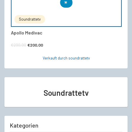
IN DEN WARENKORB
Soundrattetv
Apollo Medivac
Ursprünglicher
Aktueller
€
230,00
€
200,00
Preis
Preis
Verkauft durch soundrattetv
war:
ist:
€230,00
€200,00.
Soundrattetv
Kategorien