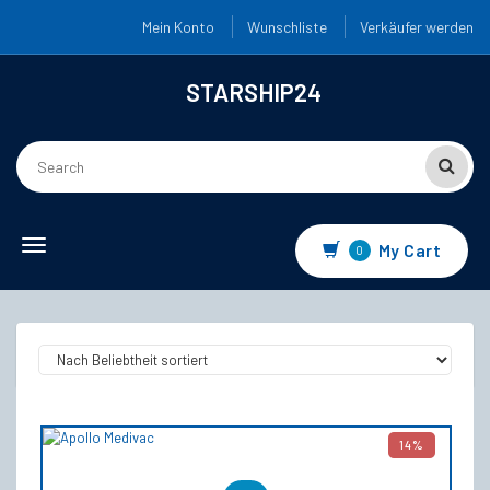
Mein Konto
Wunschliste
Verkäufer werden
STARSHIP24
Toggle navigation
My Cart
0
14%