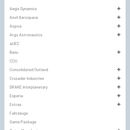
Aegis Dynamics
Anvil Aerospace
Aopoa
Argo Astronautics
aUEC
Banu
CCU
Consolidated Outland
Crusader Industries
DRAKE Interplanetary
Esperia
Extras
Fahrzeuge
Game Package