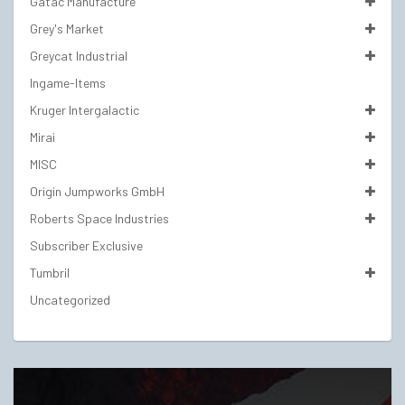
Gatac Manufacture
Grey's Market
Greycat Industrial
Ingame-Items
Kruger Intergalactic
Mirai
MISC
Origin Jumpworks GmbH
Roberts Space Industries
Subscriber Exclusive
Tumbril
Uncategorized