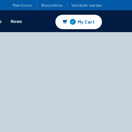
Mein Konto
Wunschliste
Verkäufer werden
s
News
My Cart
0