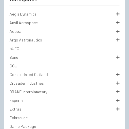
Aegis Dynamics
Anvil Aerospace
Aopoa
Argo Astronautics
aUEC
Banu
CCU
Consolidated Outland
Crusader Industries
DRAKE Interplanetary
Esperia
Extras
Fahrzeuge
Game Package