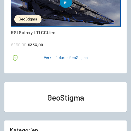
IN DEN WARENKORB
GeoStigma
RSI Galaxy LTI CCU’ed
Ursprünglicher
Aktueller
€
450,00
€
333,00
Preis
Preis
Verkauft durch GeoStigma
war:
ist:
€450,00
€333,00.
GeoStigma
Kategorien