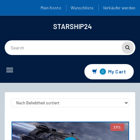
Mein Konto
Wunschliste
Verkäufer werden
STARSHIP24
Toggle navigation
My Cart
0
26%