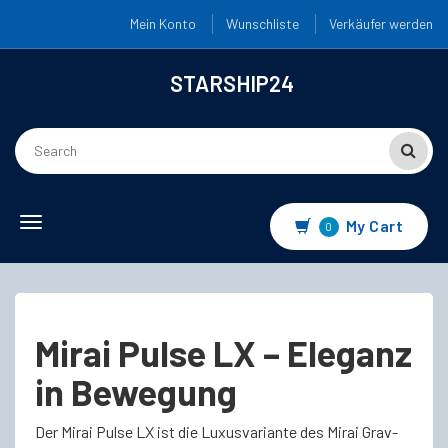
Mein Konto
Wunschliste
Verkäufer werden
STARSHIP24
Toggle
My Cart
0
navigation
Mirai Pulse LX – Eleganz
in Bewegung
Der Mirai Pulse LX ist die Luxusvariante des Mirai Grav-