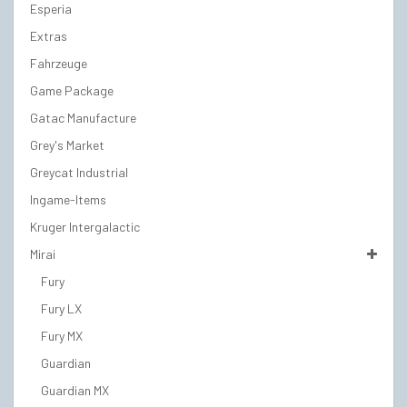
Esperia
Extras
Fahrzeuge
Game Package
Gatac Manufacture
Grey's Market
Greycat Industrial
Ingame-Items
Kruger Intergalactic
Mirai
Fury
Fury LX
Fury MX
Guardian
Guardian MX