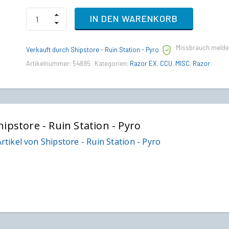
RSI
IN DEN WARENKORB
Mantis
to
MISC
Missbrauch meld
Razor
Verkauft durch Shipstore - Ruin Station - Pyro
EX
Artikelnummer:
54895
Kategorien:
Razor EX
,
CCU
,
MISC
,
Razor
Upgrade
CCU
quantity
hipstore - Ruin Station - Pyro
rtikel von Shipstore - Ruin Station - Pyro