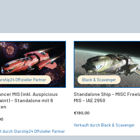
IN DEN WARENKORB
IN DEN 
arship24 Offizieller Partner
Black & Scavenger
ncer MIS (inkl. Auspicious
Standalone Ship – MISC Free
aint) – Standalone mit 6
MIS – IAE 2950
ten
€
190,00
00
Verkauft durch Black & Scavenger
t durch Starship24 Offizieller Partner