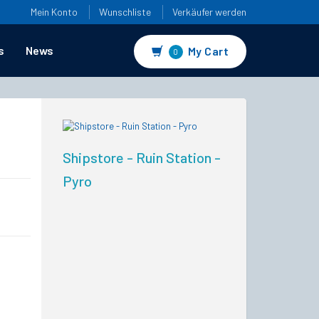
Mein Konto
Wunschliste
Verkäufer werden
s
News
My Cart
0
Shipstore - Ruin Station -
Pyro