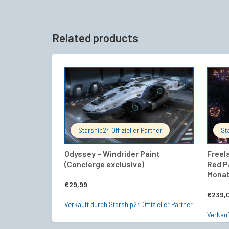
Related products
IN DEN WARENKORB
Starship24 Offizieller Partner
St
Odyssey – Windrider Paint
Freela
(Concierge exclusive)
Red P
Mona
€
29,99
€
239,
Verkauft durch Starship24 Offizieller Partner
Verkauf