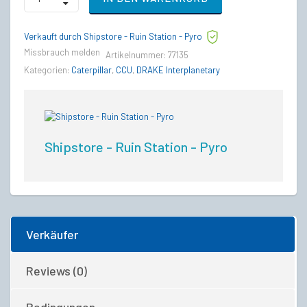
Starfarer
to
Drake
Verkauft durch Shipstore - Ruin Station - Pyro
Caterpillar
Upgrade
Missbrauch melden
Artikelnummer:
77135
CCU
Kategorien:
Caterpillar
,
CCU
,
DRAKE Interplanetary
quantity
Shipstore - Ruin Station - Pyro
Verkäufer
Reviews (0)
Bedingungen