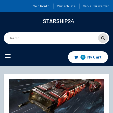
Mein Konto
Wunschliste
Verkäufer werden
STARSHIP24
Toggle
My Cart
0
navigation