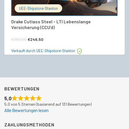
UEE-Shipstore-Stanton
Drake Cutlass Steel – LTI Lebenslange
[
Versicherung (CCU’d)
L
Ursprünglicher
Aktueller
€
260,00
€
246,50
€
Preis
Preis
Verkauft durch UEE-Shipstore-Stanton
Ve
war:
ist:
€260,00
€246,50.
BEWERTUNGEN
5,0
5,0 von 5 Sternen (basierend auf 131 Bewertungen)
Alle Bewertungen lesen
ZAHLUNGSMETHODEN