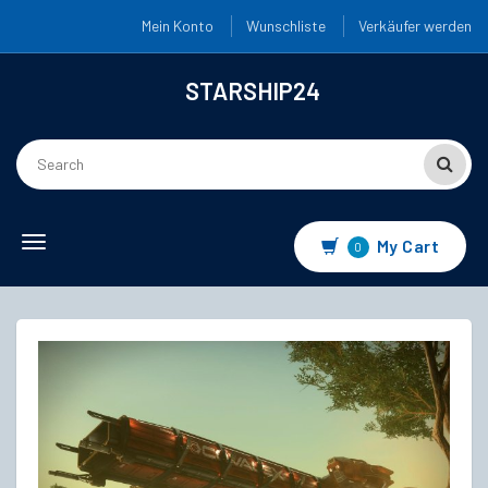
Mein Konto
Wunschliste
Verkäufer werden
STARSHIP24
Toggle
My Cart
0
navigation