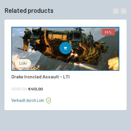
Related products
39%
IN DEN WARENKORB
Loki
Drake Ironclad Assault – LTI
Dr
Ursprünglicher
Aktueller
€
665,00
€
410,00
€
Preis
Preis
Verkauft durch Loki
Ve
war:
ist:
€665,00
€410,00.