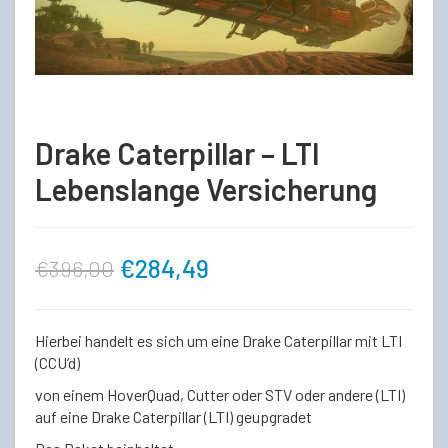
Drake Caterpillar – LTI
Lebenslange Versicherung
Ursprünglicher
Aktueller
€
284,49
€
396,00
Preis
Preis
Hierbei handelt es sich um eine Drake Caterpillar mit LTI
war:
ist:
(CCU’d)
von einem HoverQuad, Cutter oder STV oder andere (LTI)
€396,00
€284,49.
auf eine Drake Caterpillar (LTI) geupgradet