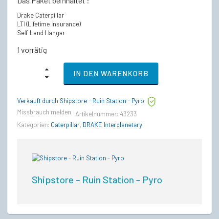
Das Paket beinhaltet :
Drake Caterpillar
LTI (Lifetime Insurance)
Self-Land Hangar
1 vorrätig
Drake
IN DEN WARENKORB
Caterpillar
-
LTI
Verkauft durch Shipstore - Ruin Station - Pyro
Lebenslange
Versicherung
Missbrauch melden
Artikelnummer:
43233
quantity
Kategorien:
Caterpillar
,
DRAKE Interplanetary
Shipstore - Ruin Station - Pyro