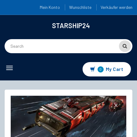
Mein Konto
Wunschliste
Verkäufer werden
STARSHIP24
Toggle
My Cart
0
navigation