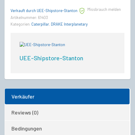
Drake
Missbrauch melden
Caterpillar
Verkauft durch UEE-Shipstore-Stanton
Upgrade
Artikelnummer:
61403
CCU
Kategorien:
Caterpillar
,
DRAKE Interplanetary
quantity
UEE-Shipstore-Stanton
Verkäufer
Reviews (0)
Bedingungen