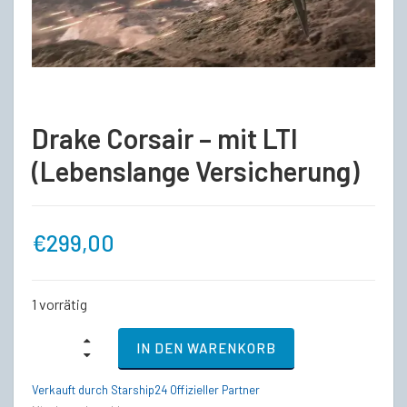
Drake Corsair – mit LTI
(Lebenslange Versicherung)
€
299,00
1 vorrätig
Drake
IN DEN WARENKORB
Corsair
-
mit
Verkauft durch Starship24 Offizieller Partner
LTI