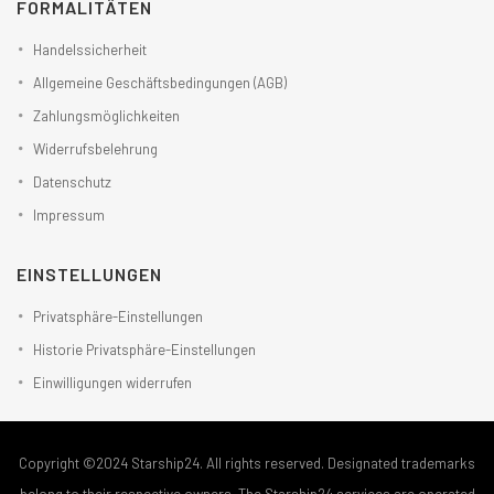
FORMALITÄTEN
Handelssicherheit
Allgemeine Geschäftsbedingungen (AGB)
Zahlungsmöglichkeiten
Widerrufsbelehrung
Datenschutz
Impressum
EINSTELLUNGEN
Privatsphäre-Einstellungen
Historie Privatsphäre-Einstellungen
Einwilligungen widerrufen
Copyright ©2024 Starship24. All rights reserved. Designated trademarks
belong to their respective owners. The Starship24 services are operated