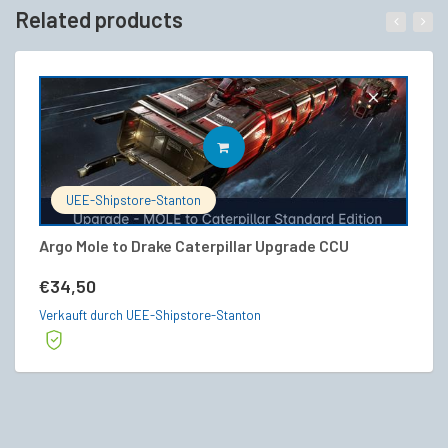
Related products
IN DEN WARENKORB
UEE-Shipstore-Stanton
Argo Mole to Drake Caterpillar Upgrade CCU
[
L
€
34,50
€
Verkauft durch UEE-Shipstore-Stanton
Ve