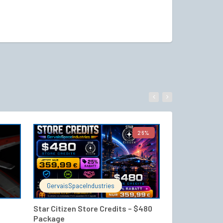
26%
WARENKORB
IN DEN WARENKORB
GervaisSpaceIndustries
GervaisSpace
Star Citizen Store Credits – $480
M80 – Blaze P
Package