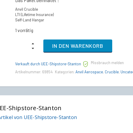
Das Paket beinhaltet :
Anvil Crucible
LTI (Lifetime Insurance)
Self-Land Hangar
1 vorrätig
Anvil
IN DEN WARENKORB
Crucible
–
LTI
Missbrauch melden
Lebenslange
Verkauft durch UEE-Shipstore-Stanton
Versicherung
Artikelnummer:
69854
Kategorien:
Anvil Aerospace
,
Crucible
,
Uncate
(CCU’d)
quantity
EE-Shipstore-Stanton
rtikel von UEE-Shipstore-Stanton