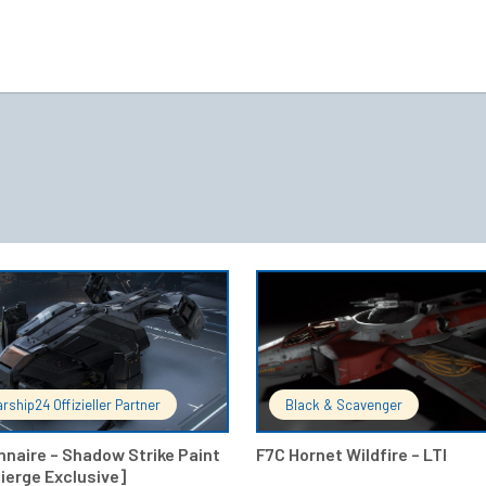
IN DEN WARENKORB
IN DEN 
arship24 Offizieller Partner
Black & Scavenger
nnaire – Shadow Strike Paint
F7C Hornet Wildfire – LTI
ierge Exclusive]