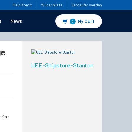
Mein Konto
Wunschliste
Verkäufer werden
s
News
My Cart
0
ge
UEE-Shipstore-Stanton
 eine