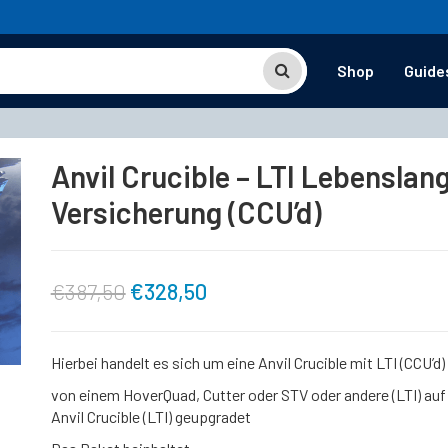
Shop
Guide
Anvil Crucible – LTI Lebenslan
Versicherung (CCU’d)
Ursprünglicher
Aktueller
€
387,50
€
328,50
Preis
Preis
Hierbei handelt es sich um eine Anvil Crucible mit LTI (CCU’d)
war:
ist:
von einem HoverQuad, Cutter oder STV oder andere (LTI) auf
Anvil Crucible (LTI) geupgradet
€387,50
€328,50.