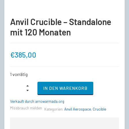
Anvil Crucible – Standalone
mit 120 Monaten
€
385,00
1 vorrätig
Anvil
IN DEN WARENKORB
Crucible
-
Standalone
Verkauft durch arrowarmada.org
mit
Missbrauch melden
Kategorien:
Anvil Aerospace
,
Crucible
120
Monaten
quantity