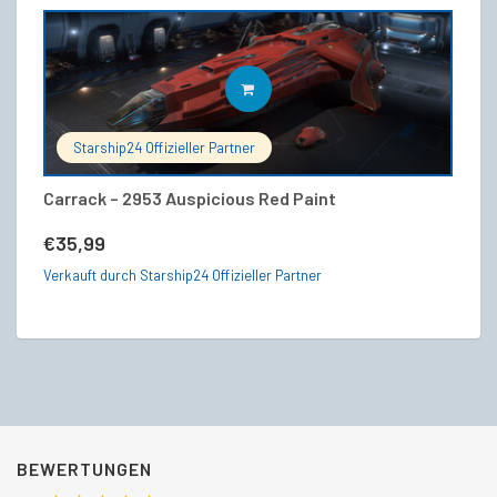
IN DEN WARENKORB
Starship24 Offizieller Partner
Carrack – 2953 Auspicious Red Paint
F7
€
35,99
€
Verkauft durch Starship24 Offizieller Partner
Ve
BEWERTUNGEN