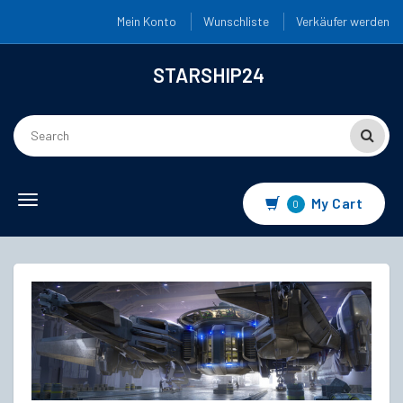
Mein Konto
Wunschliste
Verkäufer werden
STARSHIP24
Toggle
My Cart
0
navigation