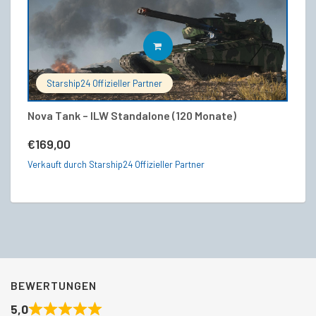
IN DEN WARENKORB
Starship24 Offizieller Partner
Nova Tank – ILW Standalone (120 Monate)
A
€
169,00
€
Verkauft durch Starship24 Offizieller Partner
Ve
BEWERTUNGEN
5,0