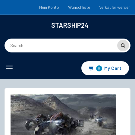
Mein Konto
Wunschliste
Verkäufer werden
STARSHIP24
Toggle
My Cart
0
navigation