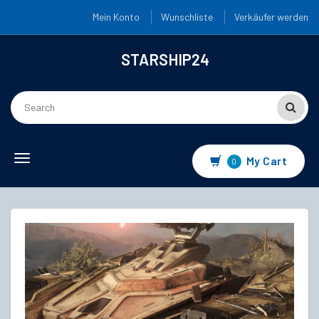
Mein Konto
Wunschliste
Verkäufer werden
STARSHIP24
Toggle
My Cart
0
navigation