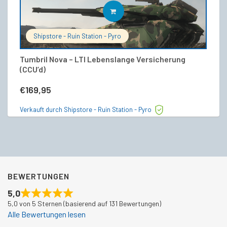
IN DEN WARENKORB
Shipstore - Ruin Station - Pyro
Tumbril Nova – LTI Lebenslange Versicherung
M
(CCU’d)
29
€
169,95
€
Verkauft durch Shipstore - Ruin Station - Pyro
Ve
BEWERTUNGEN
5,0
5,0 von 5 Sternen (basierend auf 131 Bewertungen)
Alle Bewertungen lesen