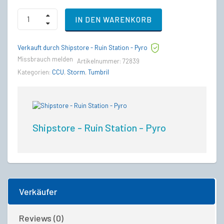
Aegis
IN DEN WARENKORB
Avenger
Warlock
to
Verkauft durch Shipstore - Ruin Station - Pyro
Tumbril
Storm
Missbrauch melden
Artikelnummer:
72839
Upgrade
Kategorien:
CCU
,
Storm
,
Tumbril
CCU
quantity
Shipstore - Ruin Station - Pyro
Verkäufer
Reviews (0)