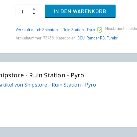
HoverQuad
IN DEN WARENKORB
to
Tumbril
Ranger
Missbrauch meld
RC
Verkauft durch Shipstore - Ruin Station - Pyro
Upgrade
Artikelnummer:
73438
Kategorien:
CCU
,
Ranger RC
,
Tumbril
CCU
quantity
hipstore - Ruin Station - Pyro
rtikel von Shipstore - Ruin Station - Pyro